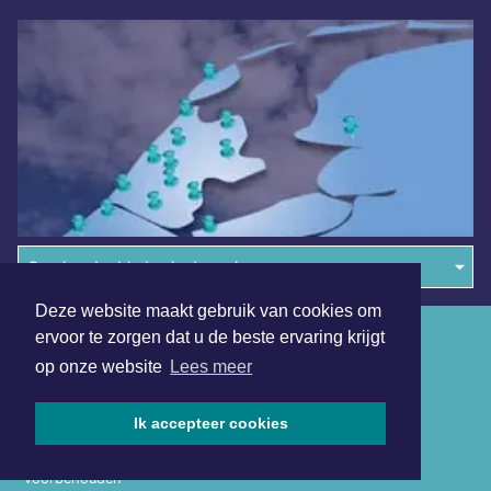
Overige dagbladen in de regio
Deze website maakt gebruik van cookies om
Algemene voorwaarden
ervoor te zorgen dat u de beste ervaring krijgt
op onze website
Lees meer
Disclaimer
Privacy Statement
Ik accepteer cookies
Copyright (c) 2026 | Denheldersdagblad.nl - Alle rechten
voorbehouden