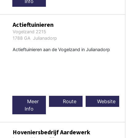
Info
Actieftuinieren
Vogelzand 2215
1788 GA Julianadorp
Actieftuinieren aan de Vogelzand in Julianadorp
Meer
Route
Website
Info
Hoveniersbedrijf Aardewerk