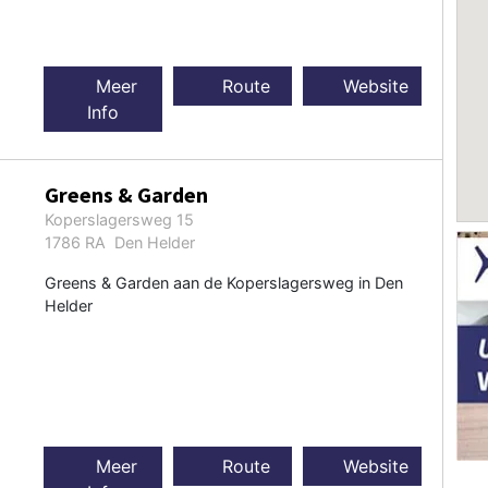
Meer
Route
Website
Info
Greens & Garden
Koperslagersweg 15
1786 RA Den Helder
Greens & Garden aan de Koperslagersweg in Den
Helder
Meer
Route
Website