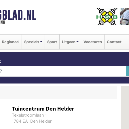
GBLAD.NL
ing
Regionaal
Specials
Sport
Uitgaan
Vacatures
Contact
:
Tuincentrum Den Helder
Texelstroomlaan 1
1784 EA Den Helder