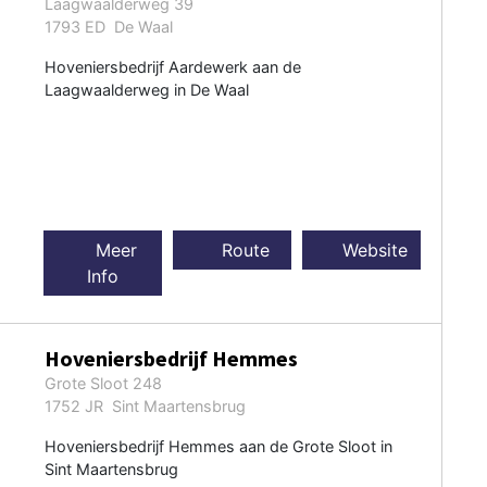
Laagwaalderweg 39
1793 ED De Waal
Hoveniersbedrijf Aardewerk aan de
Laagwaalderweg in De Waal
Meer
Route
Website
Info
Hoveniersbedrijf Hemmes
Grote Sloot 248
1752 JR Sint Maartensbrug
Hoveniersbedrijf Hemmes aan de Grote Sloot in
Sint Maartensbrug