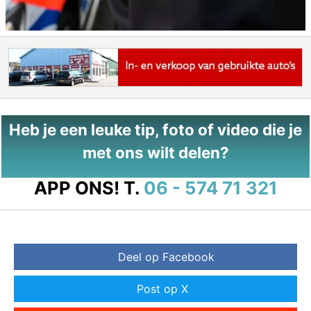
Heb je een leuke tip, foto of video die je
met ons wilt delen?
APP ONS!
T.
06 - 574 71 321
Deel op Facebook
Post op X