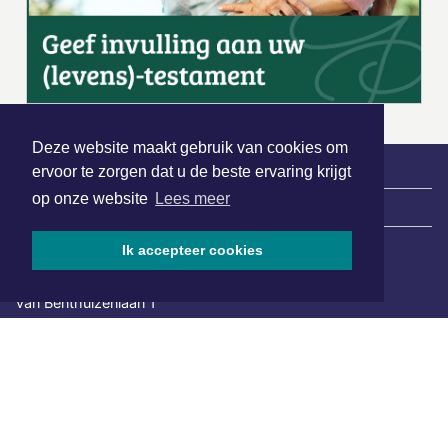
Deze website maakt gebruik van cookies om
ervoor te zorgen dat u de beste ervaring krijgt
op onze website
Lees meer
|
Nieuws | Sport | Evenementen
Ik accepteer cookies
Hoofdvestiging:
van Benthuizenlaan 1
1701 BZ Heerhugowaard
072 8200 600
redactie@xyto.nl
www.xyto.nl