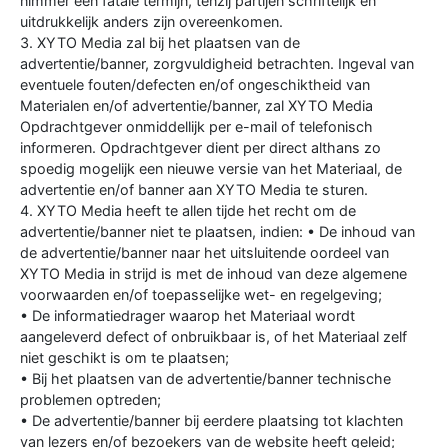
nimmer een fatale termijn, tenzij partijen schriftelijk en
uitdrukkelijk anders zijn overeenkomen.
3. XYTO Media zal bij het plaatsen van de
advertentie/banner, zorgvuldigheid betrachten. Ingeval van
eventuele fouten/defecten en/of ongeschiktheid van
Materialen en/of advertentie/banner, zal XYTO Media
Opdrachtgever onmiddellijk per e-mail of telefonisch
informeren. Opdrachtgever dient per direct althans zo
spoedig mogelijk een nieuwe versie van het Materiaal, de
advertentie en/of banner aan XYTO Media te sturen.
4. XYTO Media heeft te allen tijde het recht om de
advertentie/banner niet te plaatsen, indien: • De inhoud van
de advertentie/banner naar het uitsluitende oordeel van
XYTO Media in strijd is met de inhoud van deze algemene
voorwaarden en/of toepasselijke wet- en regelgeving;
• De informatiedrager waarop het Materiaal wordt
aangeleverd defect of onbruikbaar is, of het Materiaal zelf
niet geschikt is om te plaatsen;
• Bij het plaatsen van de advertentie/banner technische
problemen optreden;
• De advertentie/banner bij eerdere plaatsing tot klachten
van lezers en/of bezoekers van de website heeft geleid;