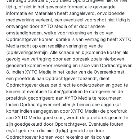
vertraagd doordat bijvoorbeeld Opdrachtgever niet of niet
tijdig, of niet in het gewenste formaat alle gevraagde
informatie en Materialen heeft aangeleverd, onvoldoende
medewerking verleent, een eventueel voorschot niet tijdig is
ontvangen door XYTO Media of er door andere
omstandigheden, welke voor rekening en risico van
Opdrachtgever komen, sprake is van vertraging heeft XYTO
Media recht op een redelijke verlenging van de
(op)leveringstermijn. Alle schade en bijkomende kosten als
gevolg van vertraging door een oorzaak zoals hierboven
genoemd komen voor rekening en risico van Opdrachtgever.
8. Indien XYTO Media in het kader van de Overeenkomst
een proefdruk aan Opdrachtgever toezendt, dient
Opdrachtgever deze per direct te onderzoeken en goed te
keuren of eventuele fouten/gebreken te corrigeren en de
proefdruk gecorrigeerd aan XYTO Media te retourneren.
Indien Opdrachtgever niet uiterlijk binnen drie dagen (of
korter indien aangegeven door XYTO Media) de proefdruk
aan XYTO Media goedkeurt, wordt de proefdruk geacht te
zijn goedgekeurd door Opdrachtgever. Eventuele fouten
en/of gebreken die niet (tijdig) gemeld zijn door
Opdrachtgever komen voor rekening en risico van