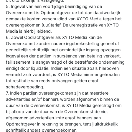
dit uitdrukkelijk is vastgelegd.
5. Ingeval van een voortijdige beëindiging van de
Overeenkomst is Opdrachtgever de tot dan daadwerkelijk
gemaakte kosten verschuldigd van XYTO Media tegen het
overeengekomen (uur)tarief. De urenregistratie van XYTO
Media is hierbij leidend.
6. Zowel Opdrachtgever als XYTO Media kan de
Overeenkomst zonder nadere ingebrekestelling geheel of
gedeeltelijk schriftelijk met onmiddellijke ingang opzeggen
ingeval een der partijen in surséance van betaling verkeert,
faillissement is aangevraagd of de betreffende onderneming
eindigt door liquidatie. Indien een situatie zoals hierboven
vermeld zich voordoet, is XYTO Media nimmer gehouden
tot restitutie van reeds ontvangen gelden en/of
schadevergoeding.
7. Indien partijen overeengekomen zijn dat meerdere
advertenties en/of banners worden afgenomen binnen de
duur van de Overeenkomst, is XYTO Media gerechtigd om
bij afloop van de duur van de Overeenkomst de niet
afgenomen advertentieruimte en/of banners aan
Opdrachtgever in rekening te brengen, tenzij uitdrukkelijk
schriftelijk anders overeengekomen.