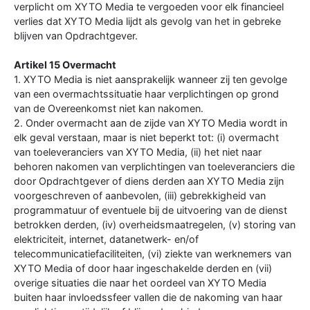
verplicht om XYTO Media te vergoeden voor elk financieel
verlies dat XYTO Media lijdt als gevolg van het in gebreke
blijven van Opdrachtgever.
Artikel 15 Overmacht
1. XYTO Media is niet aansprakelijk wanneer zij ten gevolge
van een overmachtssituatie haar verplichtingen op grond
van de Overeenkomst niet kan nakomen.
2. Onder overmacht aan de zijde van XYTO Media wordt in
elk geval verstaan, maar is niet beperkt tot: (i) overmacht
van toeleveranciers van XYTO Media, (ii) het niet naar
behoren nakomen van verplichtingen van toeleveranciers die
door Opdrachtgever of diens derden aan XYTO Media zijn
voorgeschreven of aanbevolen, (iii) gebrekkigheid van
programmatuur of eventuele bij de uitvoering van de dienst
betrokken derden, (iv) overheidsmaatregelen, (v) storing van
elektriciteit, internet, datanetwerk- en/of
telecommunicatiefaciliteiten, (vi) ziekte van werknemers van
XYTO Media of door haar ingeschakelde derden en (vii)
overige situaties die naar het oordeel van XYTO Media
buiten haar invloedssfeer vallen die de nakoming van haar