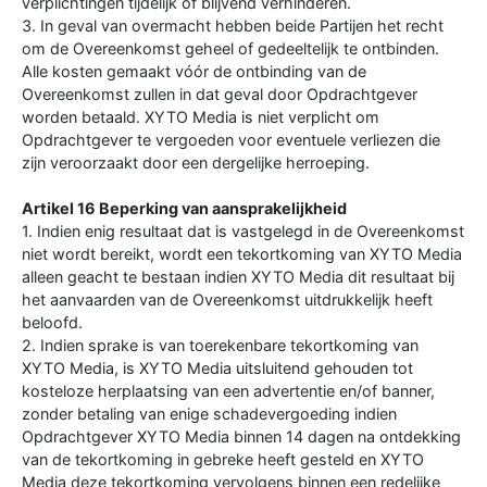
verplichtingen tijdelijk of blijvend verhinderen.
3. In geval van overmacht hebben beide Partijen het recht
om de Overeenkomst geheel of gedeeltelijk te ontbinden.
Alle kosten gemaakt vóór de ontbinding van de
Overeenkomst zullen in dat geval door Opdrachtgever
worden betaald. XYTO Media is niet verplicht om
Opdrachtgever te vergoeden voor eventuele verliezen die
zijn veroorzaakt door een dergelijke herroeping.
Artikel 16 Beperking van aansprakelijkheid
1. Indien enig resultaat dat is vastgelegd in de Overeenkomst
niet wordt bereikt, wordt een tekortkoming van XYTO Media
alleen geacht te bestaan indien XYTO Media dit resultaat bij
het aanvaarden van de Overeenkomst uitdrukkelijk heeft
beloofd.
2. Indien sprake is van toerekenbare tekortkoming van
XYTO Media, is XYTO Media uitsluitend gehouden tot
kosteloze herplaatsing van een advertentie en/of banner,
zonder betaling van enige schadevergoeding indien
Opdrachtgever XYTO Media binnen 14 dagen na ontdekking
van de tekortkoming in gebreke heeft gesteld en XYTO
Media deze tekortkoming vervolgens binnen een redelijke