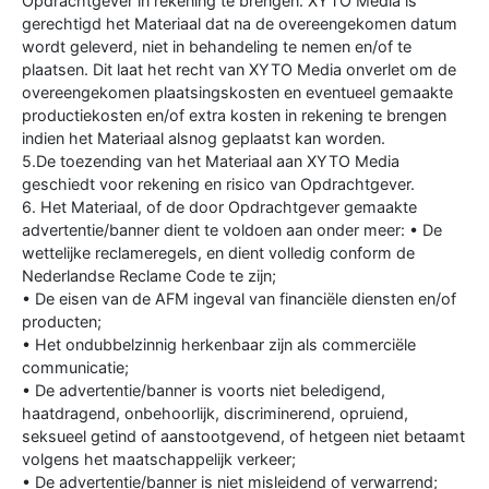
Opdrachtgever in rekening te brengen. XYTO Media is
gerechtigd het Materiaal dat na de overeengekomen datum
wordt geleverd, niet in behandeling te nemen en/of te
plaatsen. Dit laat het recht van XYTO Media onverlet om de
overeengekomen plaatsingskosten en eventueel gemaakte
productiekosten en/of extra kosten in rekening te brengen
indien het Materiaal alsnog geplaatst kan worden.
5.De toezending van het Materiaal aan XYTO Media
geschiedt voor rekening en risico van Opdrachtgever.
6. Het Materiaal, of de door Opdrachtgever gemaakte
advertentie/banner dient te voldoen aan onder meer: • De
wettelijke reclameregels, en dient volledig conform de
Nederlandse Reclame Code te zijn;
• De eisen van de AFM ingeval van financiële diensten en/of
producten;
• Het ondubbelzinnig herkenbaar zijn als commerciële
communicatie;
• De advertentie/banner is voorts niet beledigend,
haatdragend, onbehoorlijk, discriminerend, opruiend,
seksueel getind of aanstootgevend, of hetgeen niet betaamt
volgens het maatschappelijk verkeer;
• De advertentie/banner is niet misleidend of verwarrend;