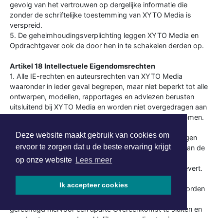
gevolg van het vertrouwen op dergelijke informatie die
zonder de schriftelijke toestemming van XYTO Media is
verspreid.
5. De geheimhoudingsverplichting leggen XYTO Media en
Opdrachtgever ook de door hen in te schakelen derden op.
Artikel 18 Intellectuele Eigendomsrechten
1. Alle IE-rechten en auteursrechten van XYTO Media
waaronder in ieder geval begrepen, maar niet beperkt tot alle
ontwerpen, modellen, rapportages en adviezen berusten
uitsluitend bij XYTO Media en worden niet overgedragen aan
Opdrachtgever tenzij uitdrukkelijk anders overeengekomen.
Alle IE-rechten en auteursrechten van Opdrachtgever
Deze website maakt gebruik van cookies om
berusten bij Opdrachtgever en worden niet overgedragen
ervoor te zorgen dat u de beste ervaring krijgt
aan XYTO Media. XYTO Media verkrijgt ten behoeve van de
uitvoering van de Overeenkomst een onherroepelijk
op onze website
Lees meer
gebruiksrecht van al hetgeen dat Opdrachtgever aanlevert.
2. Indien overeengekomen is dat één of meerdere van
Ik accepteer cookies
voorgenoemde zaken c.q. werken van XYTO Media worden
overgedragen aan Opdrachtgever, is XYTO Media
gerechtigd hiervoor een aparte Overeenkomst te sluiten en