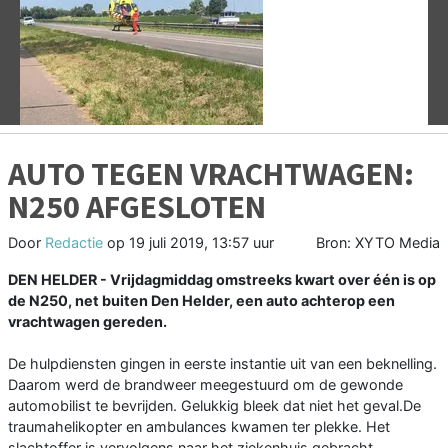
Vorige
V
AUTO TEGEN VRACHTWAGEN:
N250 AFGESLOTEN
Door
Redactie
op
19 juli 2019, 13:57 uur
Bron: XYTO Media
DEN HELDER - Vrijdagmiddag omstreeks kwart over één is op
de N250, net buiten Den Helder, een auto achterop een
vrachtwagen gereden.
De hulpdiensten gingen in eerste instantie uit van een beknelling.
Daarom werd de brandweer meegestuurd om de gewonde
automobilist te bevrijden. Gelukkig bleek dat niet het geval.De
traumahelikopter en ambulances kwamen ter plekke. Het
slachtoffer is vervolgens naar het ziekenhuis gebracht.