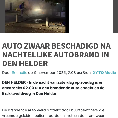
Vorige
V
AUTO ZWAAR BESCHADIGD NA
NACHTELIJKE AUTOBRAND IN
DEN HELDER
Door
Redactie
op
9 november 2025, 7:08 uur
Bron:
XYTO Media
DEN HELDER - In de nacht van zaterdag op zondag is er
omstreeks 02.00 uur een brandende auto ondekt op de
Brakkeveldweg in Den Helder.
De brandende auto werd ontdekt door buurtbewoners die
vreemde geluiden buiten hoorde en meteen de brandweer