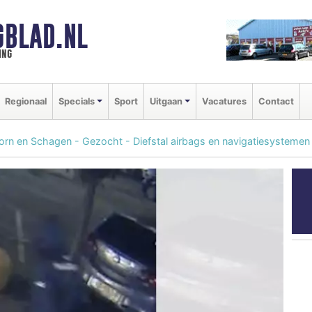
GBLAD.NL
ing
Regionaal
Specials
Sport
Uitgaan
Vacatures
Contact
oorn en Schagen - Gezocht - Diefstal airbags en navigatiesystemen