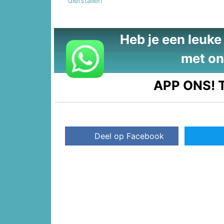
diefstallen
Heb je een leuke t
met on
APP ONS!
T
Deel op Facebook