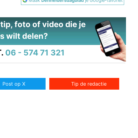
Maak
Denheldersdagblad
je Google-favoriet
ip, foto of video die je
s wilt delen?
.
06 - 574 71 321
Post op X
Tip de redactie