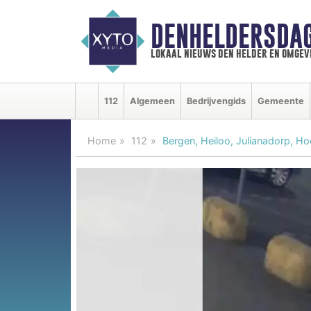
DENHELDERSDA
lokaal nieuws den helder en omgev
112
Algemeen
Bedrijvengids
Gemeente
Home
112
Bergen, Heiloo, Julianadorp, H