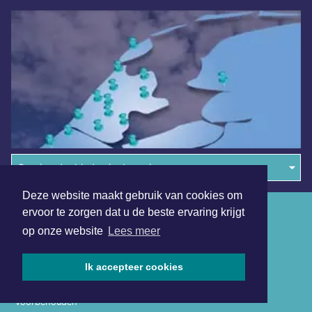
Overige dagbladen in de regio
Deze website maakt gebruik van cookies om
Algemene voorwaarden
ervoor te zorgen dat u de beste ervaring krijgt
op onze website
Lees meer
Disclaimer
Privacy Statement
Ik accepteer cookies
Copyright (c) 2026 | Denheldersdagblad.nl - Alle rechten
voorbehouden