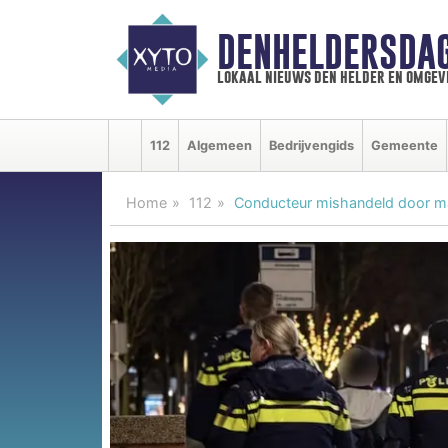
DENHELDERSDA
lokaal nieuws den helder en omgev
112
Algemeen
Bedrijvengids
Gemeente
Home
112
Conducteur mishandeld door m