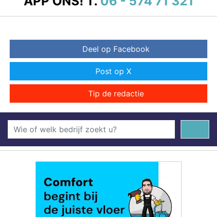
APP ONS!
T.
06 - 574 71 321
Deel op Facebook
Post op X
Tip de redactie