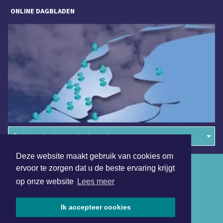
ONLINE DAGBLADEN
Overige dagbladen in de regio
Deze website maakt gebruik van cookies om
Algemene voorwaarden
ervoor te zorgen dat u de beste ervaring krijgt
op onze website
Lees meer
Disclaimer
Privacy Statement
Ik accepteer cookies
Copyright (c) 2026 | Denheldersdagblad.nl - Alle rechten