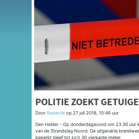
POLITIE ZOEKT GETUIG
Door
Redactie
op
27 juli 2018, 10:46 uur
Den Helder - Op donderdagavond om 23.30 uur kr
van de Strandslag Noord. De uitgerukte brandwee
beperkt bleef tot zo’n 30 vierkante meter.