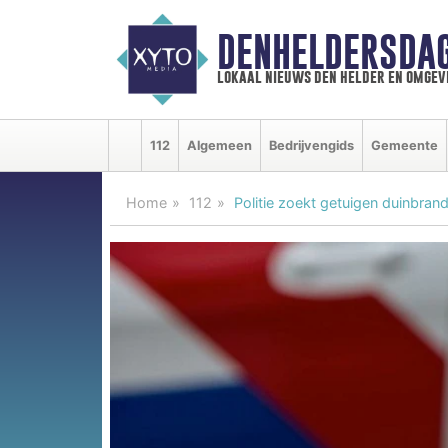
DENHELDERSDA
lokaal nieuws den helder en omgev
112
Algemeen
Bedrijvengids
Gemeente
Home
112
Politie zoekt getuigen duinbran