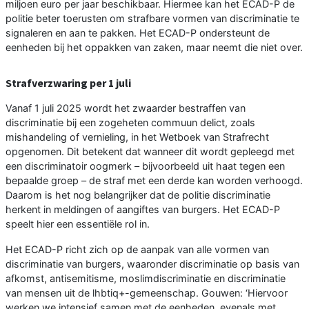
miljoen euro per jaar beschikbaar. Hiermee kan het ECAD-P de
politie beter toerusten om strafbare vormen van discriminatie te
signaleren en aan te pakken. Het ECAD-P ondersteunt de
eenheden bij het oppakken van zaken, maar neemt die niet over.
Strafverzwaring per 1 juli
Vanaf 1 juli 2025 wordt het zwaarder bestraffen van
discriminatie bij een zogeheten commuun delict, zoals
mishandeling of vernieling, in het Wetboek van Strafrecht
opgenomen. Dit betekent dat wanneer dit wordt gepleegd met
een discriminatoir oogmerk – bijvoorbeeld uit haat tegen een
bepaalde groep – de straf met een derde kan worden verhoogd.
Daarom is het nog belangrijker dat de politie discriminatie
herkent in meldingen of aangiftes van burgers. Het ECAD-P
speelt hier een essentiële rol in.
Het ECAD-P richt zich op de aanpak van alle vormen van
discriminatie van burgers, waaronder discriminatie op basis van
afkomst, antisemitisme, moslimdiscriminatie en discriminatie
van mensen uit de lhbtiq+-gemeenschap. Gouwen: ‘Hiervoor
werken we intensief samen met de eenheden, evenals met