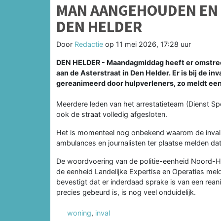
MAN AANGEHOUDEN EN G
DEN HELDER
Door
Redactie
op
11 mei 2026, 17:28 uur
DEN HELDER - Maandagmiddag heeft er omstreek
aan de Asterstraat in Den Helder. Er is bij de 
gereanimeerd door hulpverleners, zo meldt een 
Meerdere leden van het arrestatieteam (Dienst Sp
ook de straat volledig afgesloten.
Het is momenteel nog onbekend waarom de inval p
ambulances en journalisten ter plaatse melden da
De woordvoering van de politie-eenheid Noord-Ho
de eenheid Landelijke Expertise en Operaties meld
bevestigt dat er inderdaad sprake is van een rea
precies gebeurd is, is nog veel onduidelijk.
woning
,
inval