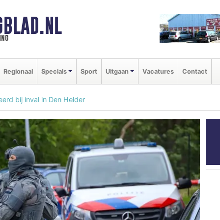
GBLAD.NL
ing
Regionaal
Specials
Sport
Uitgaan
Vacatures
Contact
d bij inval in Den Helder