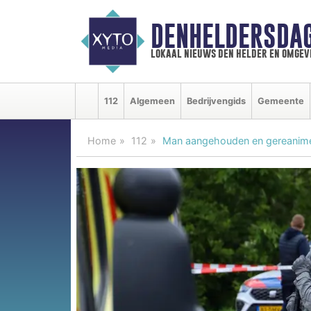
DENHELDERSDA
lokaal nieuws den helder en omgev
112
Algemeen
Bedrijvengids
Gemeente
Home
112
Man aangehouden en gereanimeer