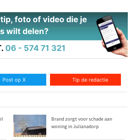
ip, foto of video die je
s wilt delen?
.
06 - 574 71 321
Post op X
Tip de redactie
el
Brand zorgt voor schade aan
woning in Julianadorp