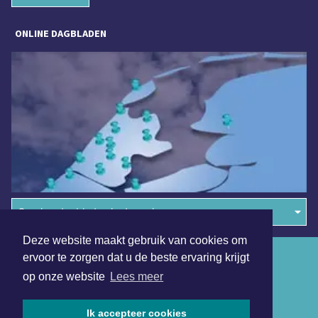
ONLINE DAGBLADEN
Overige dagbladen in de regio
Deze website maakt gebruik van cookies om
Algemene voorwaarden
ervoor te zorgen dat u de beste ervaring krijgt
op onze website
Lees meer
Disclaimer
Privacy Statement
Ik accepteer cookies