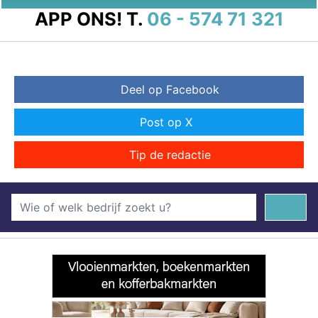
APP ONS!
T.
06 - 574 71 321
Deel op Facebook
Post op X
Tip de redactie