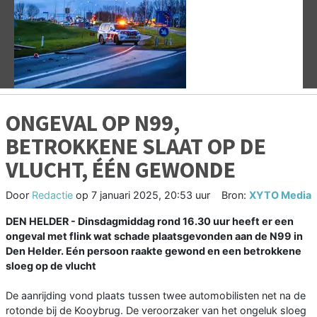
Vorige
V
ONGEVAL OP N99,
BETROKKENE SLAAT OP DE
VLUCHT, ÉÉN GEWONDE
Door
Redactie
op
7 januari 2025, 20:53 uur
Bron:
XYTO Media
DEN HELDER - Dinsdagmiddag rond 16.30 uur heeft er een
ongeval met flink wat schade plaatsgevonden aan de N99 in
Den Helder. Eén persoon raakte gewond en een betrokkene
sloeg op de vlucht
De aanrijding vond plaats tussen twee automobilisten net na de
rotonde bij de Kooybrug. De veroorzaker van het ongeluk sloeg