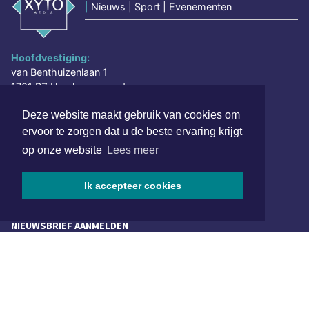
|
Nieuws | Sport | Evenementen
Hoofdvestiging:
van Benthuizenlaan 1
1701 BZ Heerhugowaard
072 8200 600
Deze website maakt gebruik van cookies om
redactie@xyto.nl
ervoor te zorgen dat u de beste ervaring krijgt
www.xyto.nl
op onze website
Lees meer
SOCIAL MEDIA
Ik accepteer cookies
NIEUWSBRIEF AANMELDEN
Schrijf je in voor onze nieuwsbrief en krijg wekelijks een
samenvatting van alle gebeurtenissen uit jouw regio.
Aanmelden