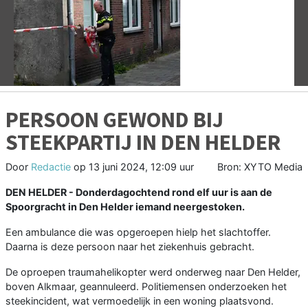
Vorige
V
PERSOON GEWOND BIJ
STEEKPARTIJ IN DEN HELDER
Door
Redactie
op
13 juni 2024, 12:09 uur
Bron: XYTO Media
DEN HELDER - Donderdagochtend rond elf uur is aan de
Spoorgracht in Den Helder iemand neergestoken.
Een ambulance die was opgeroepen hielp het slachtoffer.
Daarna is deze persoon naar het ziekenhuis gebracht.
De oproepen traumahelikopter werd onderweg naar Den Helder,
boven Alkmaar, geannuleerd. Politiemensen onderzoeken het
steekincident, wat vermoedelijk in een woning plaatsvond.