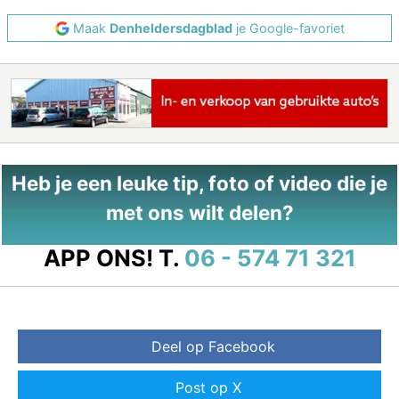
Maak
Denheldersdagblad
je Google-favoriet
Heb je een leuke tip, foto of video die je
met ons wilt delen?
APP ONS!
T.
06 - 574 71 321
Deel op Facebook
Post op X