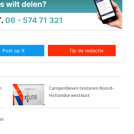
s wilt delen?
.
06 - 574 71 321
Post op X
Tip de redactie
n
Camperdieven teisteren Noord-
Hollandse westkust
in