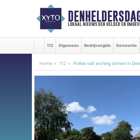
DENHELDERSDA
lokaal nieuws den helder en omgev
112
Algemeen
Bedrijvengids
Gemeente
Home
112
Politie valt woning binnen in De