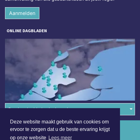
Aanmelden
ONLINE DAGBLADEN
Overige dagbladen in de regio
Deze website maakt gebruik van cookies om
Algemene voorwaarden
ervoor te zorgen dat u de beste ervaring krijgt
op onze website
Lees meer
Disclaimer