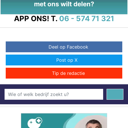
met ons wilt delen?
APP ONS!
T.
06 - 574 71 321
Deel op Facebook
Post op X
Tip de redactie