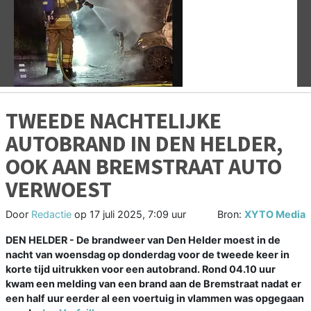
Vorige
V
TWEEDE NACHTELIJKE
AUTOBRAND IN DEN HELDER,
OOK AAN BREMSTRAAT AUTO
VERWOEST
Door
Redactie
op
17 juli 2025, 7:09 uur
Bron:
XYTO Media
DEN HELDER - De brandweer van Den Helder moest in de
nacht van woensdag op donderdag voor de tweede keer in
korte tijd uitrukken voor een autobrand. Rond 04.10 uur
kwam een melding van een brand aan de Bremstraat nadat er
een half uur eerder al een voertuig in vlammen was opgegaan