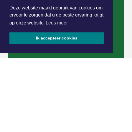
Deze website maakt gebruik van cookies om
ervoor te zorgen dat u de beste ervaring krijgt
op onze website
Lees meer
Ik accepteer cookies
|
Nieuws | Sport | Evenementen
Hoofdvestiging:
van Benthuizenlaan 1
1701 BZ Heerhugowaard