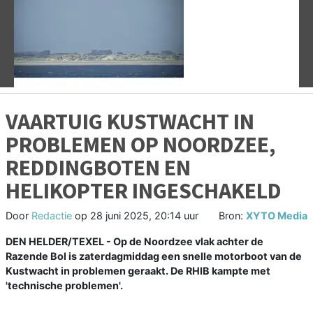
Vorige
V
VAARTUIG KUSTWACHT IN
PROBLEMEN OP NOORDZEE,
REDDINGBOTEN EN
HELIKOPTER INGESCHAKELD
Door
Redactie
op
28 juni 2025, 20:14 uur
Bron:
XYTO Media
DEN HELDER/TEXEL - Op de Noordzee vlak achter de
Razende Bol is zaterdagmiddag een snelle motorboot van de
Kustwacht in problemen geraakt. De RHIB kampte met
'technische problemen'.