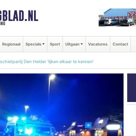
GBLAD.NL
ing
Regionaal
Specials
Sport
Uitgaan
Vacatures
Contact
chietpartij Den Helder 'lijken elkaar te kennen'