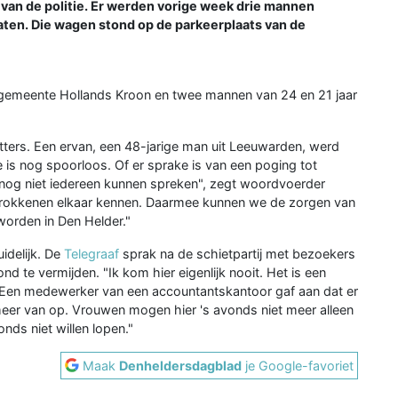
e van de politie. Er werden vorige week drie mannen
aten. Die wagen stond op de parkeerplaats van de
de gemeente Hollands Kroon en twee mannen van 24 en 21 jaar
ters. Een ervan, een 48-jarige man uit Leeuwarden, werd
 is nog spoorloos. Of er sprake is van een poging tot
n nog niet iedereen kunnen spreken", zegt woordvoerder
 betrokkenen elkaar kennen. Daarmee kunnen we de zorgen van
orden in Den Helder."
idelijk. De
Telegraaf
sprak na de schietpartij met bezoekers
nd te vermijden. "Ik kom hier eigenlijk nooit. Het is een
en. Een medewerker van een accountantskantoor gaf aan dat er
 meer van op. Vrouwen mogen hier 's avonds niet meer alleen
nds niet willen lopen."
Maak
Denheldersdagblad
je Google-favoriet