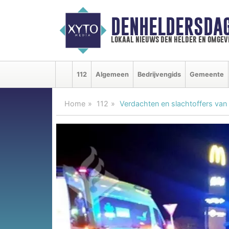
DENHELDERSDA
lokaal nieuws den helder en omgev
112
Algemeen
Bedrijvengids
Gemeente
Home
112
Verdachten en slachtoffers van s