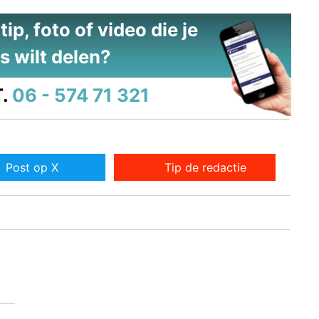
ip, foto of video die je
s wilt delen?
.
06 - 574 71 321
Post op X
Tip de redactie