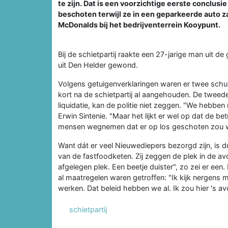
te zijn. Dat is een voorzichtige eerste conclusi
beschoten terwijl ze in een geparkeerde auto z
McDonalds bij het bedrijventerrein Kooypunt.
Bij de schietpartij raakte een 27-jarige man uit 
uit Den Helder gewond.
Volgens getuigenverklaringen waren er twee schut
kort na de schietpartij al aangehouden. De tweede
liquidatie, kan de politie niet zeggen. "We hebbe
Erwin Sintenie. "Maar het lijkt er wel op dat de
mensen wegnemen dat er op los geschoten zou w
Want dát er veel Nieuwediepers bezorgd zijn, is du
van de fastfoodketen. Zij zeggen de plek in de avo
afgelegen plek. Een beetje duister", zo zei er e
al maatregelen waren getroffen: "Ik kijk nergens
werken. Dat beleid hebben we al. Ik zou hier 's avo
schietpartij