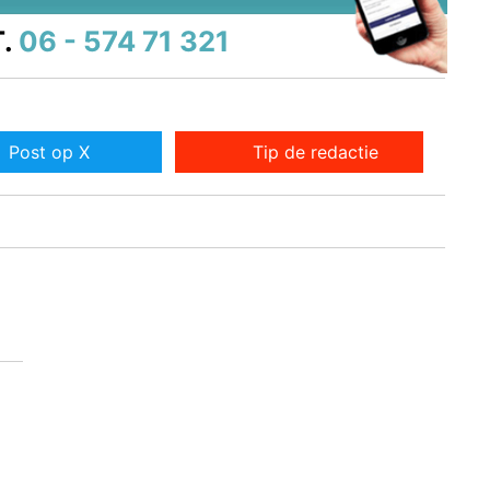
.
06 - 574 71 321
Post op X
Tip de redactie