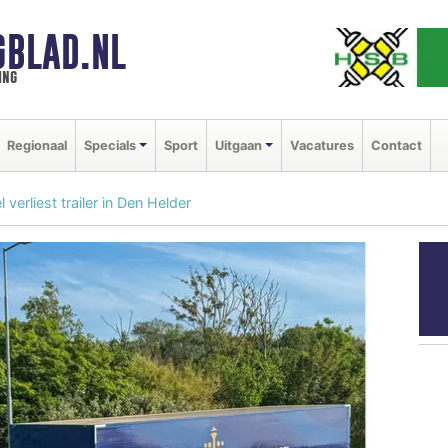
GBLAD.NL
ing
Regionaal
Specials
Sport
Uitgaan
Vacatures
Contact
erliest trailer in Den Helder