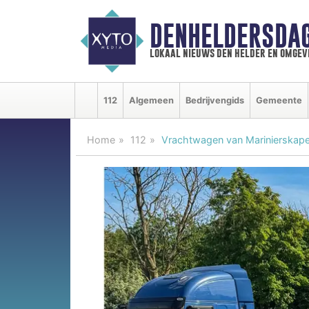
DENHELDERSDA
lokaal nieuws den helder en omgev
112
Algemeen
Bedrijvengids
Gemeente
Home
112
Vrachtwagen van Marinierskapel v