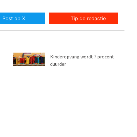
Post op X
Tip de redactie
Kinderopvang wordt 7 procent
e
duurder