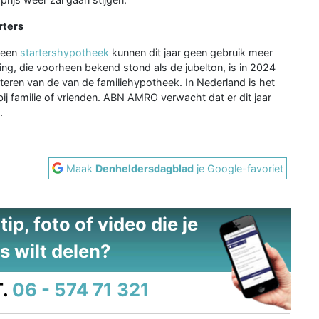
rters
r een
startershypotheek
kunnen dit jaar geen gebruik meer
ling, die voorheen bekend stond als de jubelton, is in 2024
iteren van de van de familiehypotheek. In Nederland is het
bij familie of vrienden. ABN AMRO verwacht dat er dit jaar
.
Maak
Denheldersdagblad
je Google-favoriet
ip, foto of video die je
s wilt delen?
.
06 - 574 71 321