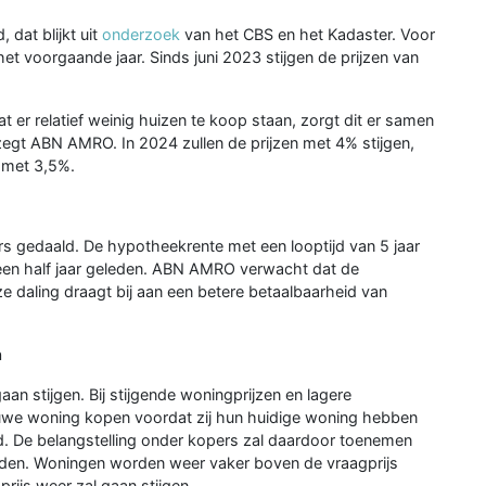
 dat blijkt uit
onderzoek
van het CBS en het Kadaster. Voor
n het voorgaande jaar. Sinds juni 2023 stijgen de prijzen van
dat er relatief weinig huizen te koop staan, zorgt dit er samen
egt ABN AMRO. In 2024 zullen de prijzen met 4% stijgen,
 met 3,5%.
s gedaald. De hypotheekrente met een looptijd van 5 jaar
t een half jaar geleden. ABN AMRO verwacht dat de
ze daling draagt bij aan een betere betaalbaarheid van
n
an stijgen. Bij stijgende woningprijzen en lagere
euwe woning kopen voordat zij hun huidige woning hebben
ijd. De belangstelling onder kopers zal daardoor toenemen
eden. Woningen worden weer vaker boven de vraagprijs
rijs weer zal gaan stijgen.