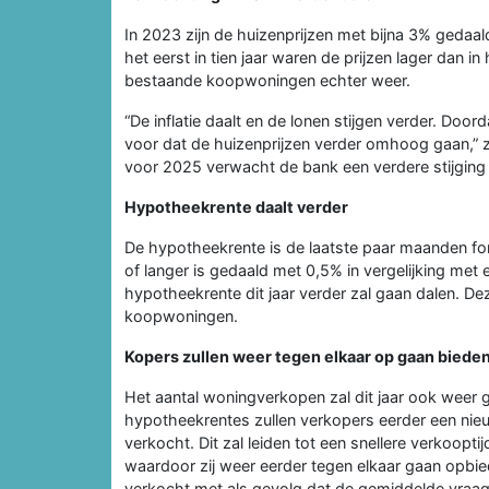
In 2023 zijn de huizenprijzen met bijna 3% gedaald,
het eerst in tien jaar waren de prijzen lager dan i
bestaande koopwoningen echter weer.
“De inflatie daalt en de lonen stijgen verder. Door
voor dat de huizenprijzen verder omhoog gaan,” z
voor 2025 verwacht de bank een verdere stijging
Hypotheekrente daalt verder
De hypotheekrente is de laatste paar maanden for
of langer is gedaald met 0,5% in vergelijking me
hypotheekrente dit jaar verder zal gaan dalen. De
koopwoningen.
Kopers zullen weer tegen elkaar op gaan biede
Het aantal woningverkopen zal dit jaar ook weer ga
hypotheekrentes zullen verkopers eerder een ni
verkocht. Dit zal leiden tot een snellere verkoopt
waardoor zij weer eerder tegen elkaar gaan opbi
verkocht met als gevolg dat de gemiddelde vraagp