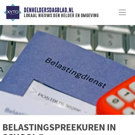
DENHELDERSDAGBLAD.NL
lokaal nieuws den helder en omgeving
BELASTINGSPREEKUREN IN