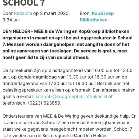
SCHOOL 7
Door
Redactie
op
2 maart 2020,
Bron:
KopGroep
9:34 uur
Bibliotheken
DEN HELDER - MEE & de Wering en KopGroep Bibliotheken
organiseren in maart en april belastingspreekuren in School
7. Mensen worden daar geholpen met aangifte doen of het
online aanvragen van toeslagen. De service is gratis, men
hoeft geen lid te zijn van de bibliotheek.
De spreekuren zijn op dinsdagochtend van 10.00 uur tot 13.00
uur, op donderdagmiddag van 13.30 uur tot 16.30 uur en op
donderdagavond van 17.30 uur tot 19.30 uur. Bezoek aan het
belastingspreekuur kan alleen op afspraak. Een afspraak maken
gaat via e-mail:
school7@kopgroepbibliotheken.nl
of
telefonisch: (0223) 623859.
Ondersteuners van MEE & De Wering geven deskundige hulp. Er
is aan de balie van School 7 een overzicht verkrijgbaar waarin
staat welke gegevens meegebracht moeten worden. School 7
is te vinden aan de Keizersgracht 94 in Den Helder.