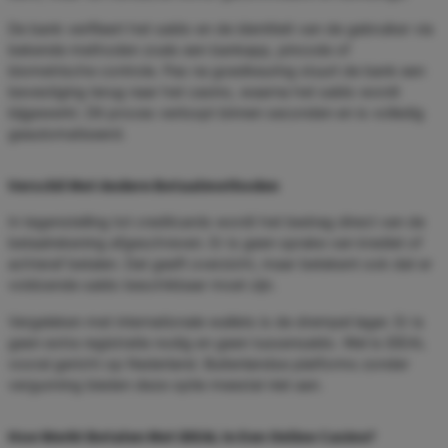
De bank verifieert het saldo en de identiteit van de gebruiker via
bekende methoden zoals een bankapp, pincode of
biometrische controle. Pas na goedkeuring stuurt de bank een
bevestiging terug naar het casino, waarna het saldo wordt
bijgewerkt. Dit proces verloopt binnen seconden en is volledig
geautomatiseerd.
Verschil Met Andere Betaalmethoden
In tegenstelling tot creditcards wordt het bedrag direct van de
betaalrekening afgeschreven. Er is geen sprake van krediet of
achteraf betalen. Dat geeft overzicht, maar betekent ook dat er
voldoende saldo beschikbaar moet zijn.
Vergeleken met internationale wallets is de drempel lager. Er is
geen extra registratie nodig en geen tussensaldo. Wel is iDEAL
vooral gericht op Nederland. Buitenlandse platforms zonder
vergunning bieden deze optie meestal niet aan.
Hoe Werkt Betalen Met iDEAL In Een Online Casino?