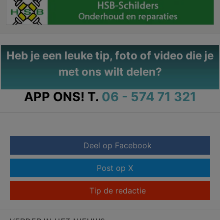
Heb je een leuke tip, foto of video die je
met ons wilt delen?
APP ONS!
T.
06 - 574 71 321
Deel op Facebook
Post op X
Tip de redactie