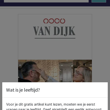
Wat is je leeftijd?
Voor je dit gratis artikel kunt lezen, moeten we je eerst
vragen naar je leeftijd. Geef alsjeblieft een eerlijk antwoord.