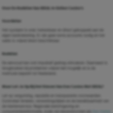
Voor En Nadelen Van iDEAL In Online Casino’s
Voordelen
Het systeem is snel, herkenbaar en direct gekoppeld aan de
eigen bankrekening. Er zijn geen extra accounts nodig en het
saldo is vrijwel direct beschikbaar.
Nadelen
De eenvoud kan ook impulsief gedrag stimuleren. Daarnaast is
terugboeken bij problemen vrijwel niet mogelijk en is de
methode beperkt tot Nederland.
Waar Let Je Op Bij Het Kiezen Van Een Casino Met iDEAL?
Let op vergunning, reputatie en transparante voorwaarden.
Controleer limieten, verwerkingstijden en de bereikbaarheid van
de klantenservice. Regionale berichtgeving en
consumenteninformatie, zoals via nieuwsbronnen als
Den Helder