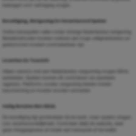
bedragen voor vertraging zorgen.
Beveiliging, Wetgeving En Verantwoord Spelen
Online kansspelen vallen onder strenge Nederlandse wetgeving.
Betaalmethoden moeten voldoen aan hoge veiligheidseisen en
geldstromen moeten controleerbaar zijn.
Licenties En Toezicht
Alleen casino’s met een Nederlandse vergunning mogen iDEAL
aanbieden. Spelers kunnen dit controleren via openbare
registers. Platforms zonder vergunning bieden minder
bescherming en moeten worden vermeden.
Veilig Betalen Met iDEAL
De beveiliging ligt grotendeels bij de bank, maar spelers dragen
ook verantwoordelijkheid. Controleer altijd de website, deel
geen inloggegevens en breek een transactie af bij twijfel.