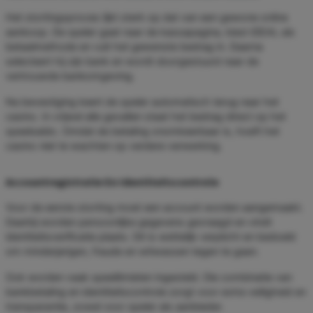
Het stortingsproces lijkt sterk op dat van een gewone online
aankoop. De speler gaat naar de kassapagina, kiest iDEAL als
betaalmethode en vult het gewenste bedrag in. Daarna
selecteert hij zijn bank en wordt doorgestuurd naar de
vertrouwde bankomgeving.
Na bevestiging keert de speler automatisch terug naar het
casino. In vrijwel alle gevallen staat het bedrag direct op het
speelsaldo. Omdat de betaling onomkeerbaar is, hoeft het
casino niet te wachten op verdere verwerking.
Accountregistratie En Identiteitscontrole
Voor de eerste storting moet een account worden aangemaakt.
Daarbij worden persoonlijke gegevens gevraagd en vindt
identiteitsverificatie plaats. Dit is wettelijk verplicht en bedoeld
om minderjarigen, fraude en witwassen tegen te gaan.
Ook worden vaak speellimieten ingesteld. Die combinatie van
bankbetaling en identiteitscontrole zorgt voor extra veiligheid en
transparantie, zowel voor speler als aanbieder.