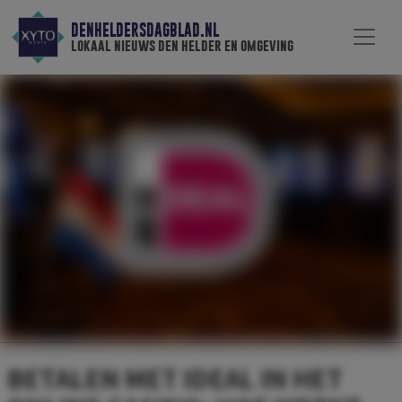
DENHELDERSDAGBLAD.NL
lokaal nieuws den helder en omgeving
BETALEN MET IDEAL IN HET