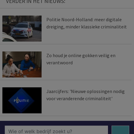
VERDER IN HET NIEUWS:
Politie Noord-Holland: meer digitale
dreiging, minder klassieke criminaliteit
Zo houd je online gokken veilig en
verantwoord
Jaarcijfers: 'Nieuwe oplossingen nodig
voor veranderende criminaliteit'