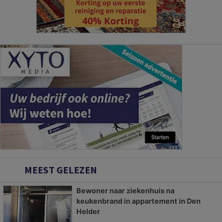
MEEST GELEZEN
Bewoner naar ziekenhuis na
keukenbrand in appartement in Den
Helder