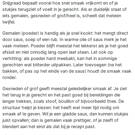
Snijgraad bepaalt vooral hoe snel smaak vrijkomt en of je
stukjes terugziet of voelt in je gerecht. Als er duidelijk staat of
iets gemalen, gesneden of grof/heel is, scheelt dat meteen
twijfel.
Gemalen (poeder) is handig als je snel kookt: het mengt direct
door saus, soep of een rub. In warme olie of saus merk je het
vaak meteen. Poeder blijft meestal het lekkerst als je het goed
afsluit en niet onnodig lang open laat staan. Let ook op
verhitting: als poeder hard meebakt, kan het in sommige
gerechten wat bitterder uitpakken. Later toevoegen (na het
bakken, of pas op het einde van de saus) houdt de smaak vaak
ronder.
Gesneden of grof geeft meestal geleidelijker smaak af. Je ziet
het terug in je gerecht en het past goed bij bereidingen die
langer trekken, zoals stoof, bouillon of bijvoorbeeld thee. De
structuur helpt je kiezen: het heeft wat meer tijd nodig om
smaak af te geven. Wil je een gladde saus, dan kunnen stukjes
juist opvallen; dan is gemalen vaak prettiger, of je zeeft of
blendert aan het eind als dat bij je recept past.