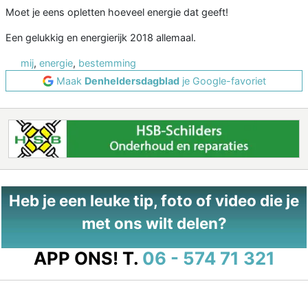
Moet je eens opletten hoeveel energie dat geeft!
Een gelukkig en energierijk 2018 allemaal.
mij
,
energie
,
bestemming
Maak
Denheldersdagblad
je Google-favoriet
Heb je een leuke tip, foto of video die je
met ons wilt delen?
APP ONS!
T.
06 - 574 71 321