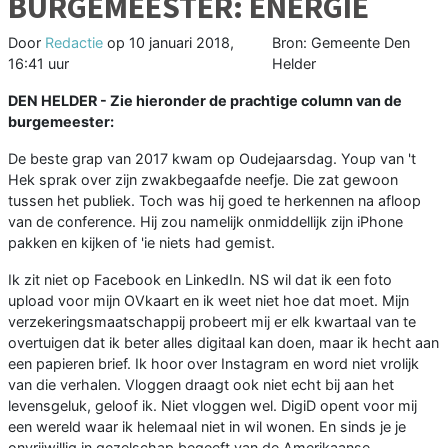
BURGEMEESTER: ENERGIE
Door
Redactie
op
10 januari 2018,
Bron: Gemeente Den
16:41 uur
Helder
DEN HELDER - Zie hieronder de prachtige column van de
burgemeester:
De beste grap van 2017 kwam op Oudejaarsdag. Youp van 't
Hek sprak over zijn zwakbegaafde neefje. Die zat gewoon
tussen het publiek. Toch was hij goed te herkennen na afloop
van de conference. Hij zou namelijk onmiddellijk zijn iPhone
pakken en kijken of 'ie niets had gemist.
Ik zit niet op Facebook en LinkedIn. NS wil dat ik een foto
upload voor mijn OVkaart en ik weet niet hoe dat moet. Mijn
verzekeringsmaatschappij probeert mij er elk kwartaal van te
overtuigen dat ik beter alles digitaal kan doen, maar ik hecht aan
een papieren brief. Ik hoor over Instagram en word niet vrolijk
van die verhalen. Vloggen draagt ook niet echt bij aan het
levensgeluk, geloof ik. Niet vloggen wel. DigiD opent voor mij
een wereld waar ik helemaal niet in wil wonen. En sinds je je
onvrijwillig in gezelschap begeeft van de Amerikaanse