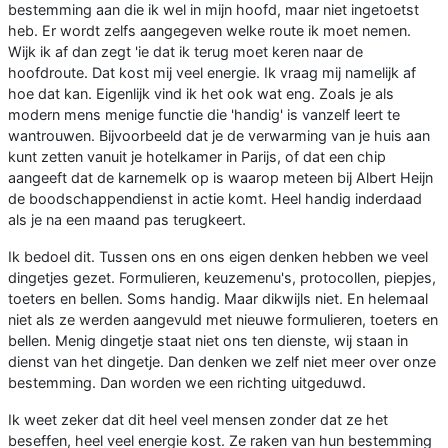
bestemming aan die ik wel in mijn hoofd, maar niet ingetoetst
heb. Er wordt zelfs aangegeven welke route ik moet nemen.
Wijk ik af dan zegt 'ie dat ik terug moet keren naar de
hoofdroute. Dat kost mij veel energie. Ik vraag mij namelijk af
hoe dat kan. Eigenlijk vind ik het ook wat eng. Zoals je als
modern mens menige functie die 'handig' is vanzelf leert te
wantrouwen. Bijvoorbeeld dat je de verwarming van je huis aan
kunt zetten vanuit je hotelkamer in Parijs, of dat een chip
aangeeft dat de karnemelk op is waarop meteen bij Albert Heijn
de boodschappendienst in actie komt. Heel handig inderdaad
als je na een maand pas terugkeert.
Ik bedoel dit. Tussen ons en ons eigen denken hebben we veel
dingetjes gezet. Formulieren, keuzemenu's, protocollen, piepjes,
toeters en bellen. Soms handig. Maar dikwijls niet. En helemaal
niet als ze werden aangevuld met nieuwe formulieren, toeters en
bellen. Menig dingetje staat niet ons ten dienste, wij staan in
dienst van het dingetje. Dan denken we zelf niet meer over onze
bestemming. Dan worden we een richting uitgeduwd.
Ik weet zeker dat dit heel veel mensen zonder dat ze het
beseffen, heel veel energie kost. Ze raken van hun bestemming