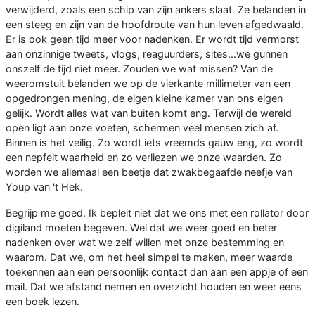
verwijderd, zoals een schip van zijn ankers slaat. Ze belanden in
een steeg en zijn van de hoofdroute van hun leven afgedwaald.
Er is ook geen tijd meer voor nadenken. Er wordt tijd vermorst
aan onzinnige tweets, vlogs, reaguurders, sites...we gunnen
onszelf de tijd niet meer. Zouden we wat missen? Van de
weeromstuit belanden we op de vierkante millimeter van een
opgedrongen mening, de eigen kleine kamer van ons eigen
gelijk. Wordt alles wat van buiten komt eng. Terwijl de wereld
open ligt aan onze voeten, schermen veel mensen zich af.
Binnen is het veilig. Zo wordt iets vreemds gauw eng, zo wordt
een nepfeit waarheid en zo verliezen we onze waarden. Zo
worden we allemaal een beetje dat zwakbegaafde neefje van
Youp van 't Hek.
Begrijp me goed. Ik bepleit niet dat we ons met een rollator door
digiland moeten begeven. Wel dat we weer goed en beter
nadenken over wat we zelf willen met onze bestemming en
waarom. Dat we, om het heel simpel te maken, meer waarde
toekennen aan een persoonlijk contact dan aan een appje of een
mail. Dat we afstand nemen en overzicht houden en weer eens
een boek lezen.