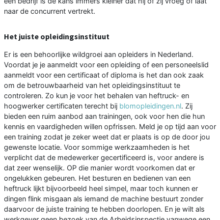
een bedrijf is de kans immers kleiner dat hij of zij vroeg of laat
naar de concurrent vertrekt.
Het juiste opleidingsinstituut
Er is een behoorlijke wildgroei aan opleiders in Nederland.
Voordat je je aanmeldt voor een opleiding of een personeelslid
aanmeldt voor een certificaat of diploma is het dan ook zaak
om de betrouwbaarheid van het opleidingsinstituut te
controleren. Zo kun je voor het behalen van heftruck- en
hoogwerker certificaten terecht bij
blomopleidingen.nl
. Zij
bieden een ruim aanbod aan trainingen, ook voor hen die hun
kennis en vaardigheden willen opfrissen. Meld je op tijd aan voor
een training zodat je zeker weet dat er plaats is op de door jou
gewenste locatie. Voor sommige werkzaamheden is het
verplicht dat de medewerker gecertificeerd is, voor andere is
dat zeer wenselijk. OP die manier wordt voorkomen dat er
ongelukken gebeuren. Het besturen en bedienen van een
heftruck lijkt bijvoorbeeld heel simpel, maar toch kunnen er
dingen flink misgaan als iemand de machine bestuurt zonder
daarvoor de juiste training te hebben doorlopen. En je wilt als
werkgever geen bezoek van de Arbeidsinspectie vanwege een