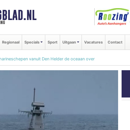
GBLAD.NL
ing
Regionaal
Specials
Sport
Uitgaan
Vacatures
Contact
e marineschepen vanuit Den Helder de oceaan over