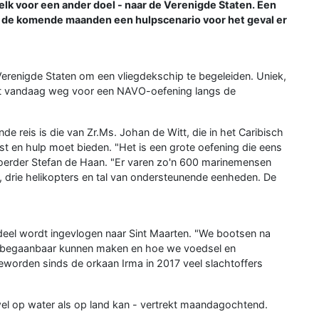
elk voor een ander doel - naar de Verenigde Staten. Een
n de komende maanden een hulpscenario voor het geval er
erenigde Staten om een vliegdekschip te begeleiden. Uniek,
aat vandaag weg voor een NAVO-oefening langs de
e reis is die van Zr.Ms. Johan de Witt, die in het Caribisch
st en hulp moet bieden. "Het is een grote oefening die eens
voerder Stefan de Haan. "Er varen zo'n 600 marinemensen
 drie helikopters en tal van ondersteunende eenheden. De
deel wordt ingevlogen naar Sint Maarten. "We bootsen na
begaanbaar kunnen maken en hoe we voedsel en
geworden sinds de orkaan Irma in 2017 veel slachtoffers
wel op water als op land kan - vertrekt maandagochtend.