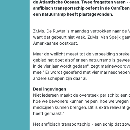
de Atlantische Oceaan. Twee fregatten varen - 
amfibisch transportschip oefent in de Caraïbe
een natuurramp heeft plaatsgevonden.
Zr.Ms. De Ruyter is maandag vertrokken naar de V
want dat gebeurt niet vaak. Zr.Ms. Van Speijk g
Amerikaanse oostkust.
Maar de wellicht meest tot de verbeelding sprekend
gebied net doet alsof er een natuurramp is gewee
in de vier jaar wordt gedaan", zegt marinewoord
mee." Er wordt geoefend met vier marineschepen,
andere schepen zijn daar al.
Deel ingevlogen
Niet iedereen maakt de oversteek per schip: een 
hoe we bewoners kunnen helpen, hoe we wegen 
medicijnen kunnen brengen. Dit is extra relevant 
heeft gemaakt."
Het amfibisch transportschip - een schip dat zo