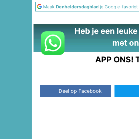
Maak
Denheldersdagblad
je Google-favoriet
Heb je een leuke t
met on
APP ONS!
T
Deel op Facebook