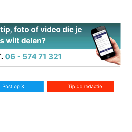
ip, foto of video die je
s wilt delen?
.
06 - 574 71 321
Post op X
Tip de redactie