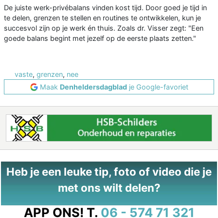
De juiste werk-privébalans vinden kost tijd. Door goed je tijd in
te delen, grenzen te stellen en routines te ontwikkelen, kun je
succesvol zijn op je werk én thuis. Zoals dr. Visser zegt: "Een
goede balans begint met jezelf op de eerste plaats zetten."
vaste
,
grenzen
,
nee
Maak
Denheldersdagblad
je Google-favoriet
Heb je een leuke tip, foto of video die je
met ons wilt delen?
APP ONS!
T.
06 - 574 71 321