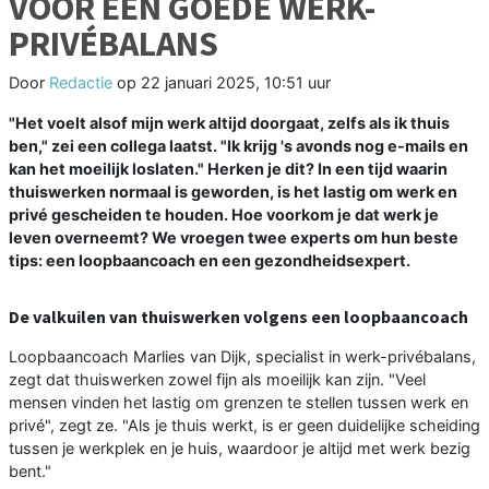
VOOR EEN GOEDE WERK-
PRIVÉBALANS
Door
Redactie
op
22 januari 2025, 10:51 uur
"Het voelt alsof mijn werk altijd doorgaat, zelfs als ik thuis
ben," zei een collega laatst. "Ik krijg 's avonds nog e-mails en
kan het moeilijk loslaten." Herken je dit? In een tijd waarin
thuiswerken normaal is geworden, is het lastig om werk en
privé gescheiden te houden. Hoe voorkom je dat werk je
leven overneemt? We vroegen twee experts om hun beste
tips: een loopbaancoach en een gezondheidsexpert.
De valkuilen van thuiswerken volgens een loopbaancoach
Loopbaancoach Marlies van Dijk, specialist in werk-privébalans,
zegt dat thuiswerken zowel fijn als moeilijk kan zijn. "Veel
mensen vinden het lastig om grenzen te stellen tussen werk en
privé", zegt ze. "Als je thuis werkt, is er geen duidelijke scheiding
tussen je werkplek en je huis, waardoor je altijd met werk bezig
bent."