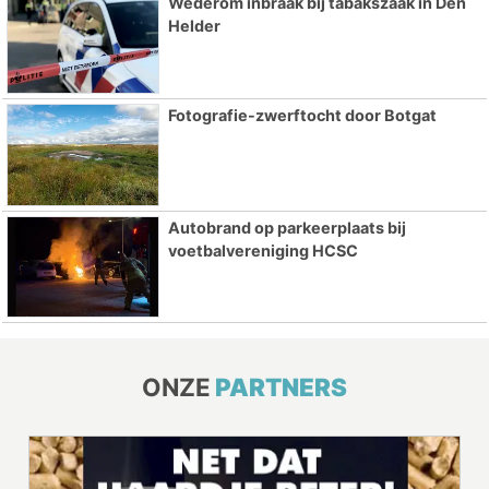
Wederom inbraak bij tabakszaak in Den
Helder
Fotografie-zwerftocht door Botgat
Autobrand op parkeerplaats bij
voetbalvereniging HCSC
ONZE
PARTNERS