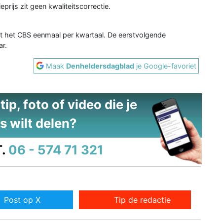
rijs zit geen kwaliteitscorrectie.
ert het CBS eenmaal per kwartaal. De eerstvolgende
r.
Maak
Denheldersdagblad
je Google-favoriet
ip, foto of video die je
s wilt delen?
.
06 - 574 71 321
Post op X
Tip de redactie