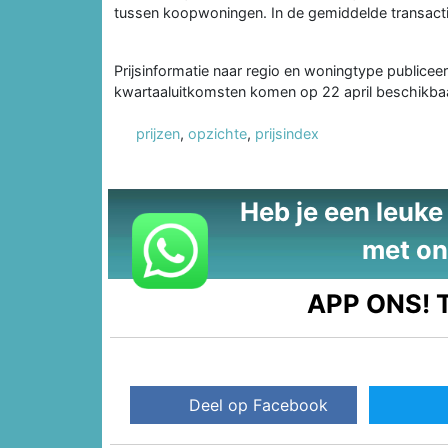
tussen koopwoningen. In de gemiddelde transactiep
Prijsinformatie naar regio en woningtype publice
kwartaaluitkomsten komen op 22 april beschikbaa
prijzen
,
opzichte
,
prijsindex
Heb je een leuke t
met on
APP ONS!
T
Deel op Facebook