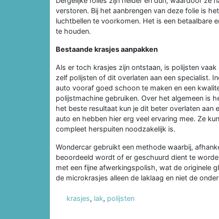
Dergelijke folies zijn helder en dun, waardoor ze n
verstoren. Bij het aanbrengen van deze folie is h
luchtbellen te voorkomen. Het is een betaalbare e
te houden.
Bestaande krasjes aanpakken
Als er toch krasjes zijn ontstaan, is polijsten va
zelf polijsten of dit overlaten aan een specialist. In
auto vooraf goed schoon te maken en een kwalitei
polijstmachine gebruiken. Over het algemeen is het
het beste resultaat kun je dit beter overlaten aan 
auto en hebben hier erg veel ervaring mee. Ze kun
compleet herspuiten noodzakelijk is.
Wondercar gebruikt een methode waarbij, afhankeli
beoordeeld wordt of er geschuurd dient te worde
met een fijne afwerkingspolish, wat de originele gla
de microkrasjes alleen de laklaag en niet de ond
krasjes
,
lak
,
polijsten