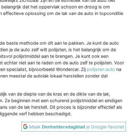
auwelijks zichtbaar zijn en de esthetiek van de auto niet
et belangrijk dat het oppervlak schoon en droog is om
n effectieve oplossing om de lak van de auto in topconditie
ak de beste methode om dit aan te pakken. Je kunt de auto
dien je de auto zelf wilt polijsten, is het belangrijk om de
tsvol polijstmiddel aan te brengen. Je kunt ook een
 echter niet aan te raden om de auto zelf te polijsten. Voor
een specialist, bijvoorbeeld Wondercar. Zij
polijsten auto
na
nen meestal de autolak lokaal herstellen zonder dat
jk van de diepte van de kras en de dikte van de lak,
n. Ze beginnen met een schurend polijstmiddel en eindigen
ns van de lak herstelt. Dit proces is bijzonder effectief als
erliggende verf hebben beschadigd.
Maak
Denheldersdagblad
je Google-favoriet