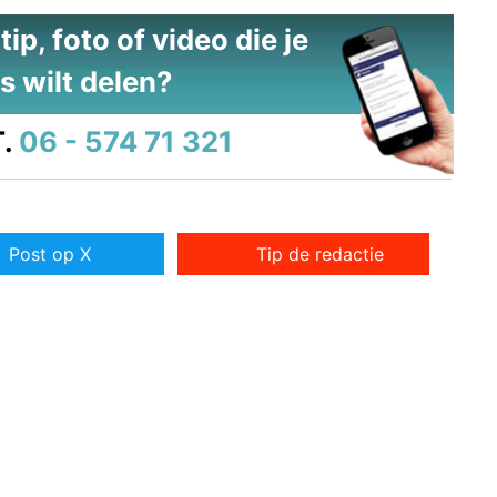
ip, foto of video die je
s wilt delen?
.
06 - 574 71 321
Post op X
Tip de redactie