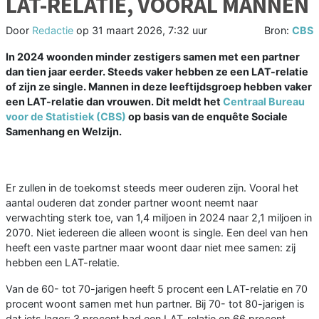
LAT-RELATIE, VOORAL MANNEN
Door
Redactie
op
31 maart 2026, 7:32 uur
Bron:
CBS
In 2024 woonden minder zestigers samen met een partner
dan tien jaar eerder. Steeds vaker hebben ze een LAT-relatie
of zijn ze single. Mannen in deze leeftijdsgroep hebben vaker
een LAT-relatie dan vrouwen. Dit meldt het
Centraal Bureau
voor de Statistiek (CBS)
op basis van de enquête Sociale
Samenhang en Welzijn.
Er zullen in de toekomst steeds meer ouderen zijn. Vooral het
aantal ouderen dat zonder partner woont neemt naar
verwachting sterk toe, van 1,4 miljoen in 2024 naar 2,1 miljoen in
2070. Niet iedereen die alleen woont is single. Een deel van hen
heeft een vaste partner maar woont daar niet mee samen: zij
hebben een LAT-relatie.
Van de 60- tot 70-jarigen heeft 5 procent een LAT-relatie en 70
procent woont samen met hun partner. Bij 70- tot 80-jarigen is
dat iets lager: 3 procent had een LAT-relatie en 66 procent