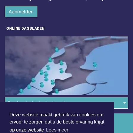
Aanmelden
ONLINE DAGBLADEN
Overige dagbladen in de regio
Deze website maakt gebruik van cookies om
Algemene voorwaarden
ervoor te zorgen dat u de beste ervaring krijgt
op onze website
Lees meer
Disclaimer