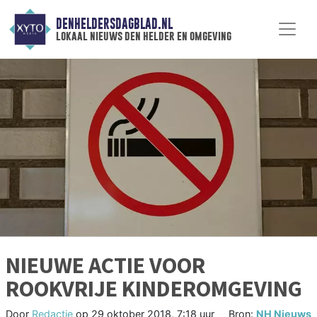
DENHELDERSDAGBLAD.NL
lokaal nieuws den helder en omgeving
NIEUWE ACTIE VOOR
ROOKVRIJE KINDEROMGEVING
Door
Redactie
op
29 oktober 2018, 7:18 uur
Bron:
NH Nieuws