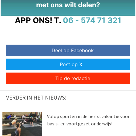
met ons wilt delen?
APP ONS!
T.
06 - 574 71 321
Deel op Facebook
Post op X
Tip de redactie
VERDER IN HET NIEUWS:
Volop sporten in de herfstvakantie voor
basis- en voortgezet onderwijs!