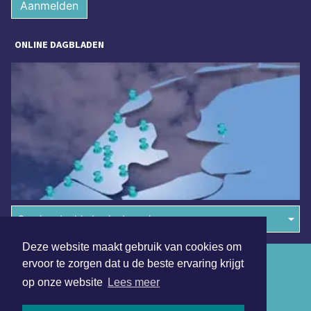
Aanmelden
ONLINE DAGBLADEN
Overige dagbladen in de regio
Deze website maakt gebruik van cookies om
Algemene voorwaarden
ervoor te zorgen dat u de beste ervaring krijgt
op onze website
Lees meer
Disclaimer
Privacy Statement