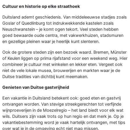
Cultuur en historie op elke straathoek
Duitsland ademt geschiedenis. Van middeleeuwse stadjes zoals
Goslar of Quedlinburg tot indrukwekkende kastelen zoals
Neuschwanstein – je komt ogen tekort. Veel steden hebben
goed bewaarde oude centra, met vakwerkhuizen, stadsmuren
en gezellige pleinen waar je heerlijk kunt slenteren.
Ook de grotere steden zijn een bezoek waard. Bremen, Münster
of Keulen liggen op prima rijafstand voor een weekend weg. Hier
combineer je cultuur met winkelen en lekker eten. Vergeet ook
niet de vele lokale musea, brouwerijen en markten waar je de
Duitse tradities van dichtbij kunt meemaken.
Genieten van Duitse gastvrijheid
Een vakantie in Duitsland betekent ook: goed eten en gastvrij
ontvangen worden. Van stevige streekgerechten tot verfijnde
wijnproeverijen in de Moezelregio – het land biedt voor elk wat
wils. Duitsers zijn vaak trots op hun regio en dat merk je. Op je
vakantiebestemming word je vaak hartelijk ontvangen, met tips
over wat je in de omgeving echt niet mag missen.