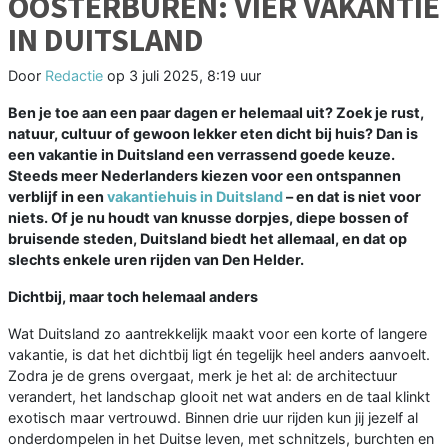
OOSTERBUREN: VIER VAKANTIE
IN DUITSLAND
Door
Redactie
op
3 juli 2025, 8:19 uur
Ben je toe aan een paar dagen er helemaal uit? Zoek je rust,
natuur, cultuur of gewoon lekker eten dicht bij huis? Dan is
een vakantie in Duitsland een verrassend goede keuze.
Steeds meer Nederlanders kiezen voor een ontspannen
verblijf in een
vakantiehuis in Duitsland
– en dat is niet voor
niets. Of je nu houdt van knusse dorpjes, diepe bossen of
bruisende steden, Duitsland biedt het allemaal, en dat op
slechts enkele uren rijden van Den Helder.
Dichtbij, maar toch helemaal anders
Wat Duitsland zo aantrekkelijk maakt voor een korte of langere
vakantie, is dat het dichtbij ligt én tegelijk heel anders aanvoelt.
Zodra je de grens overgaat, merk je het al: de architectuur
verandert, het landschap glooit net wat anders en de taal klinkt
exotisch maar vertrouwd. Binnen drie uur rijden kun jij jezelf al
onderdompelen in het Duitse leven, met schnitzels, burchten en