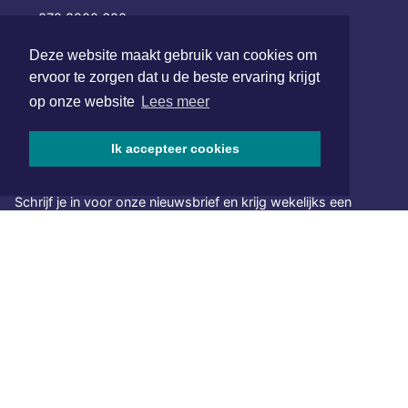
072 8200 600
redactie@xyto.nl
Deze website maakt gebruik van cookies om
www.xyto.nl
ervoor te zorgen dat u de beste ervaring krijgt
SOCIAL MEDIA
op onze website
Lees meer
Ik accepteer cookies
NIEUWSBRIEF AANMELDEN
Schrijf je in voor onze nieuwsbrief en krijg wekelijks een
samenvatting van alle gebeurtenissen uit jouw regio.
Aanmelden
ONLINE DAGBLADEN