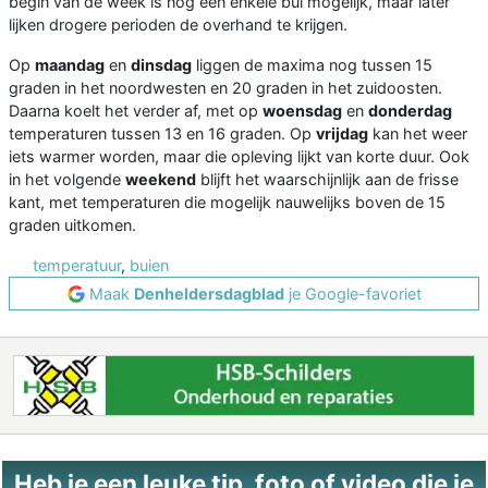
begin van de week is nog een enkele bui mogelijk, maar later
lijken drogere perioden de overhand te krijgen.
Op
maandag
en
dinsdag
liggen de maxima nog tussen 15
graden in het noordwesten en 20 graden in het zuidoosten.
Daarna koelt het verder af, met op
woensdag
en
donderdag
temperaturen tussen 13 en 16 graden. Op
vrijdag
kan het weer
iets warmer worden, maar die opleving lijkt van korte duur. Ook
in het volgende
weekend
blijft het waarschijnlijk aan de frisse
kant, met temperaturen die mogelijk nauwelijks boven de 15
graden uitkomen.
temperatuur
,
buien
Maak
Denheldersdagblad
je Google-favoriet
Heb je een leuke tip, foto of video die je