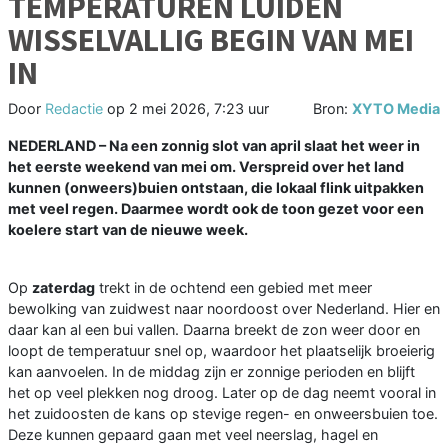
TEMPERATUREN LUIDEN
WISSELVALLIG BEGIN VAN MEI
IN
Door
Redactie
op
2 mei 2026, 7:23 uur
Bron:
XYTO Media
NEDERLAND – Na een zonnig slot van april slaat het weer in
het eerste weekend van mei om. Verspreid over het land
kunnen (onweers)buien ontstaan, die lokaal flink uitpakken
met veel regen. Daarmee wordt ook de toon gezet voor een
koelere start van de nieuwe week.
Op
zaterdag
trekt in de ochtend een gebied met meer
bewolking van zuidwest naar noordoost over Nederland. Hier en
daar kan al een bui vallen. Daarna breekt de zon weer door en
loopt de temperatuur snel op, waardoor het plaatselijk broeierig
kan aanvoelen. In de middag zijn er zonnige perioden en blijft
het op veel plekken nog droog. Later op de dag neemt vooral in
het zuidoosten de kans op stevige regen- en onweersbuien toe.
Deze kunnen gepaard gaan met veel neerslag, hagel en