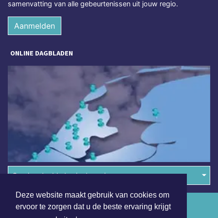
samenvatting van alle gebeurtenissen uit jouw regio.
Aanmelden
ONLINE DAGBLADEN
Overige dagbladen in de regio
Deze website maakt gebruik van cookies om
Algemene voorwaarden
ervoor te zorgen dat u de beste ervaring krijgt