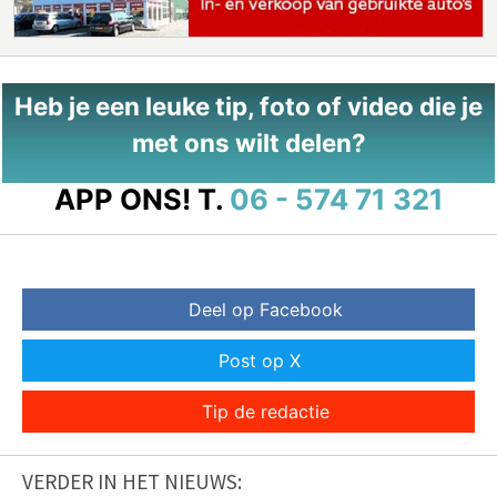
Heb je een leuke tip, foto of video die je
met ons wilt delen?
APP ONS!
T.
06 - 574 71 321
Deel op Facebook
Post op X
Tip de redactie
VERDER IN HET NIEUWS: