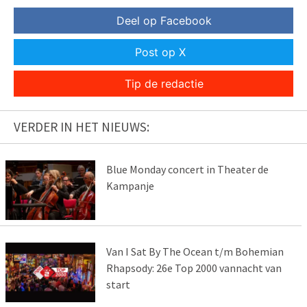
Deel op Facebook
Post op X
Tip de redactie
VERDER IN HET NIEUWS:
Blue Monday concert in Theater de
Kampanje
Van I Sat By The Ocean t/m Bohemian
Rhapsody: 26e Top 2000 vannacht van
start