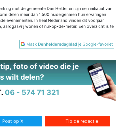
ing met de gemeente Den Helder en zijn een initiatief van
form delen meer dan 1.500 huiseigenaren hun ervaringen
ende evenementen. In heel Nederland vinden dit voorjaar
, aardgasvrij wonen of nul-op-de-meter. Een overzicht is te
Maak
Denheldersdagblad
je Google-favoriet
ip, foto of video die je
s wilt delen?
.
06 - 574 71 321
Post op X
Tip de redactie