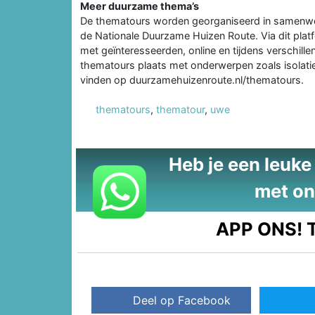
Meer duurzame thema’s
De thematours worden georganiseerd in samenwerk
de Nationale Duurzame Huizen Route. Via dit plat
met geïnteresseerden, online en tijdens verschill
thematours plaats met onderwerpen zoals isolatie
vinden op duurzamehuizenroute.nl/thematours.
thematours
,
thematour
,
uwe
Heb je een leuke t
met on
APP ONS!
T
Deel op Facebook