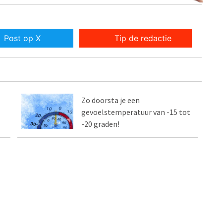
Post op X
Tip de redactie
Zo doorsta je een
gevoelstemperatuur van -15 tot
-20 graden!