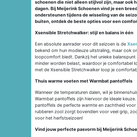
schoenen die niet alleen stijlvol zijn, maar ook
dagen. Bij Meijerink Schoenen vind je een bre
ondersteunen tijdens de wisseling van de seiz
buiten, ontdek de beste opties voor een comfor
Xsensible Stretchwalker: stijl en balans in één
Een absolute aanrader voor dit seizoen is de
Xsen
bekend om hun modieuze uitstraling, maar ook om
loopcomfort biedt. Dankzij het unieke balanspunt 
minder worden belast, waardoor je comfortabel lo
met de Xsensible Stretchwalker loop je comfortab
Thuis warme voeten met Warmbat pantoffels
Wanneer de temperaturen dalen, wil je binnenshui
Warmbat pantoffels zijn hiervoor de ideale keu
pantoffels de perfecte warmte en zachtheid voor 
rubberen zool zorgt bovendien voor veel grip, zo
voor het herfstseizoen!
Vind jouw perfecte pasvorm bij Meijerink Scho