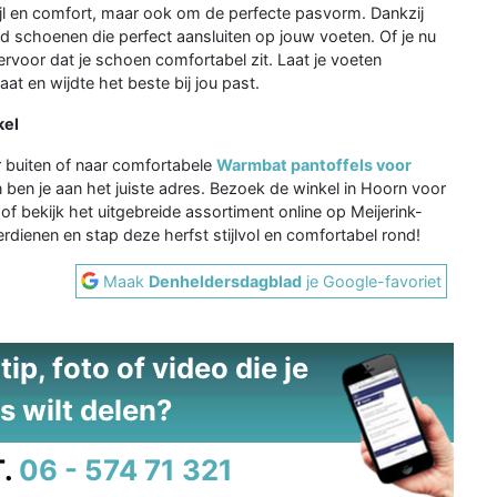
stijl en comfort, maar ook om de perfecte pasvorm. Dankzij
ijd schoenen die perfect aansluiten op jouw voeten. Of je nu
 ervoor dat je schoen comfortabel zit. Laat je voeten
t en wijdte het beste bij jou past.
kel
r buiten of naar comfortabele
Warmbat pantoffels voor
n ben je aan het juiste adres. Bezoek de winkel in Hoorn voor
 bekijk het uitgebreide assortiment online op Meijerink-
rdienen en stap deze herfst stijlvol en comfortabel rond!
Maak
Denheldersdagblad
je Google-favoriet
ip, foto of video die je
s wilt delen?
.
06 - 574 71 321