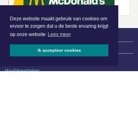
Deze website maakt gebruik van cookies om
ervoor te zorgen dat u de beste ervaring krijgt
op onze website
Lees meer
|
Nieuws | Sport | Evenementen
Ik accepteer cookies
Hoofdvestiging:
van Benthuizenlaan 1
1701 BZ Heerhugowaard
072 8200 600
redactie@xyto.nl
www.xyto.nl
SOCIAL MEDIA