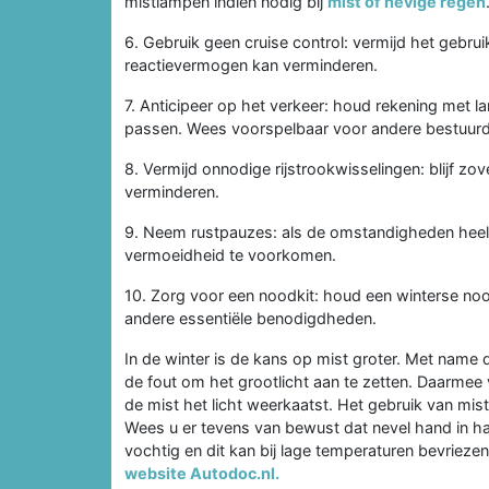
mistlampen indien nodig bij
mist of hevige regen
6. Gebruik geen cruise control: vermijd het gebrui
reactievermogen kan verminderen.
7. Anticipeer op het verkeer: houd rekening met 
passen. Wees voorspelbaar voor andere bestuurd
8. Vermijd onnodige rijstrookwisselingen: blijf zov
verminderen.
9. Neem rustpauzes: als de omstandigheden heel 
vermoeidheid te voorkomen.
10. Zorg voor een noodkit: houd een winterse noo
andere essentiële benodigdheden.
In de winter is de kans op mist groter. Met name 
de fout om het grootlicht aan te zetten. Daarmee 
de mist het licht weerkaatst. Het gebruik van mis
Wees u er tevens van bewust dat nevel hand in h
vochtig en dit kan bij lage temperaturen bevrieze
website Autodoc.nl.