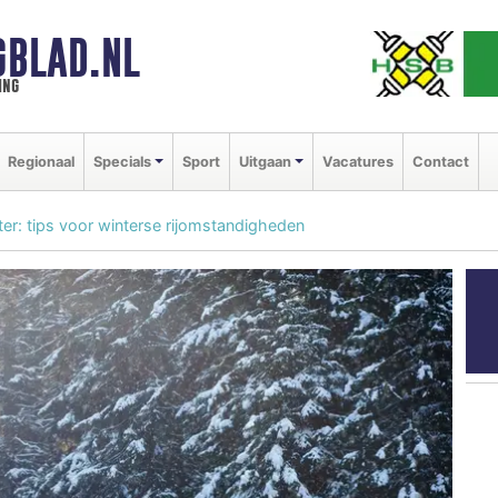
GBLAD.NL
ing
Regionaal
Specials
Sport
Uitgaan
Vacatures
Contact
nter: tips voor winterse rijomstandigheden