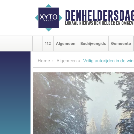
DENHELDERSDA
lokaal nieuws den helder en omgev
112
Algemeen
Bedrijvengids
Gemeente
Home
Algemeen
Veilig autorijden in de wi