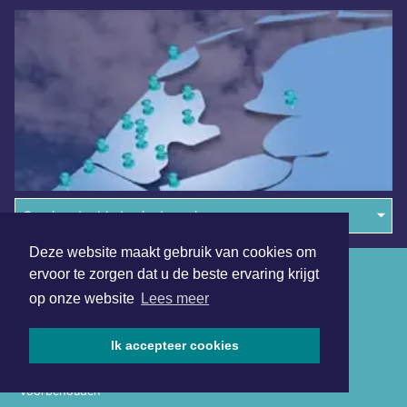
Overige dagbladen in de regio
Deze website maakt gebruik van cookies om
Algemene voorwaarden
ervoor te zorgen dat u de beste ervaring krijgt
op onze website
Lees meer
Disclaimer
Privacy Statement
Ik accepteer cookies
Copyright (c) 2026 | Denheldersdagblad.nl - Alle rechten
voorbehouden