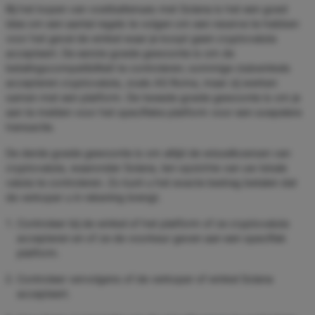
Bij het kopen van voetbaltenues met Solana is het een goed
idee om een ​​aantal regels te volgen om een ​​reserve te hebben
voor het geval de winkel waar je koopt geen cryptovaluta
accepteert. De eerste goede gewoonte is om de
betalingscompatibiliteit te controleren; sommige clubwinkels
accepteren cryptovaluta, zoals AS Roma, maar zij werken
samen met een platform. De tweede goede gewoonte is om je
aan te melden voor het specifieke platform voor een soepelere
transactie.
De derde goede gewoonte is om altijd de wisselkoersen van
cryptovaluta, waaronder Solana, ten opzichte van uw lokale
valuta te controleren. Zo kunt u het exacte bedrag betalen dat
de verkoper u in rekening brengt.
Controleer bij de winkel of het platform of ze cryptovaluta
accepteren en of ze de voorkeur geven aan een specifiek
platform.
Controleer vervolgens of de verkoper of winkel Solana
accepteert.