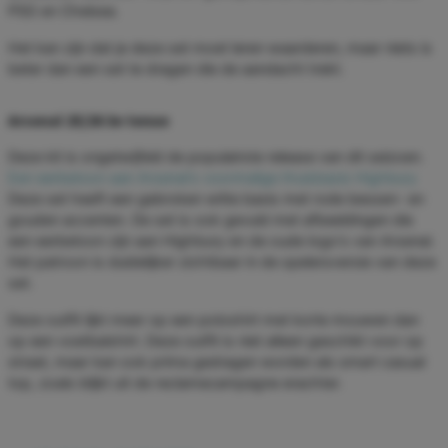
PSG en Chelsea.
Het kan zijn dat je deze set moet leren waarderen, maar niets is
beter dan een set te dragen die de aandacht trekt.
Arsenal 25/26 3e tenue
Deze kit is ongetwijfeld de populairste release van dit seizoen.
Een eerbetoon aan Arsenal's voormalige thuisbasis Highbury
Deze set heeft een gebroken witte basis met rode bessen- en
gouden accenten. De set is ook gevuld met afbeeldingen die
een eerbetoon zijn aan Highbury en de oude logo's van Arsenal.
Het patroon is duidelijker zichtbaar in de spelersversie van deze
set.
Deze outfit lijkt meer op een poloshirt met korte mouwen dan
op een voetbalshirt. Deze outfit is niet alleen geschikt voor op
straat, maar kan ook prima gedragen worden als smart casual
top, zoals blijkt uit de reclamecampagne erachter.