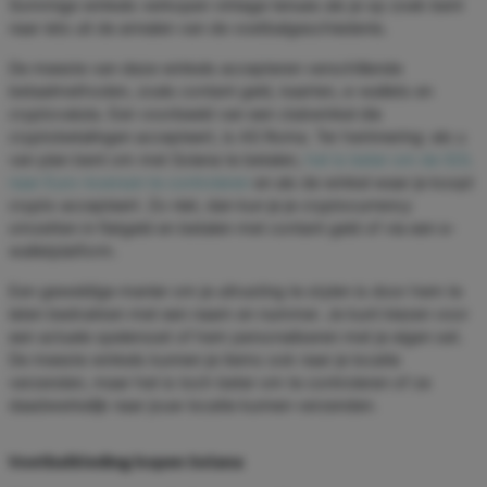
Sommige winkels verkopen vintage tenues als je op zoek bent
naar iets uit de annalen van de voetbalgeschiedenis.
De meeste van deze winkels accepteren verschillende
betaalmethoden, zoals contant geld, kaarten, e-wallets en
cryptovaluta. Een voorbeeld van een clubwinkel die
cryptobetalingen accepteert, is AS Roma. Ter herinnering: als u
van plan bent om met Solana te betalen,
het is beter om de SOL
naar Euro-koersen te controleren
en als de winkel waar je koopt
crypto accepteert. Zo niet, dan kun je je cryptocurrency
omzetten in fiatgeld en betalen met contant geld of via een e-
walletplatform.
Een geweldige manier om je uitrusting te stylen is door hem te
laten bedrukken met een naam en nummer. Je kunt kiezen voor
een actuele spelersset of hem personaliseren met je eigen set.
De meeste winkels kunnen je items ook naar je locatie
verzenden, maar het is toch beter om te controleren of ze
daadwerkelijk naar jouw locatie kunnen verzenden.
Voetbalkleding kopen Solana