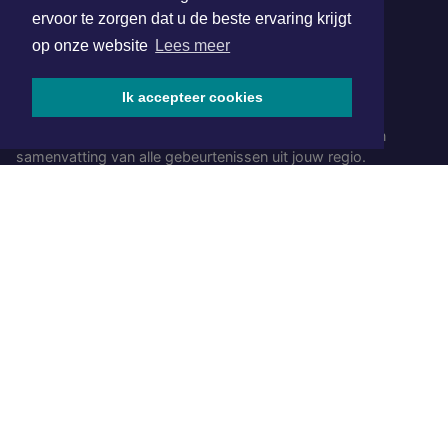
ervoor te zorgen dat u de beste ervaring krijgt
SOCIAL MEDIA
op onze website
Lees meer
Ik accepteer cookies
NIEUWSBRIEF AANMELDEN
Schrijf je in voor onze nieuwsbrief en krijg wekelijks een
samenvatting van alle gebeurtenissen uit jouw regio.
Aanmelden
ONLINE DAGBLADEN