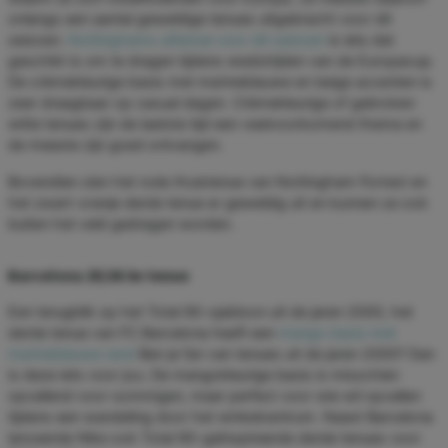
onlangs een aantal geweldige tenues uitgebracht voor dit
seizoen.
Nottinghams uittenue voor dit seizoen
is iets dat
geschikt is om te dragen tijdens wedstrijden van de Europacup.
De crèmekleurige basis met marineblauwe en beige accenten is
zeer draagbaar op casual dagen. Crèmekleurige of gebroken
witte tenues zijn de laatste tijd een veelvoorkomend thema en
de meeste zijn goed ontvangen.
Bovendien zien het rode thuistenue van Nottingham Forrest en
het zwart-oranje derde tenue er geweldig uit en kunnen ze ook
buiten het veld gedragen worden.
Barcelona 25/26 3e tenue
Een terugblik op het Total 90-sjabloon uit de jaren 2000, het
derde tenue van FC Barcelona heeft een
mango basis met
marineblauwe rand
Ben je fan van tenues uit de jaren 2000? Dan
is deze iets voor jou. De mangokleurige basis is misschien
opvallend voor sommigen, maar perfect voor wie wil opvallen
tijdens een wandeling door het winkelcentrum. Naast Barcelona
lanceerde Nike ook Total 90-geïnspireerde derde tenues voor