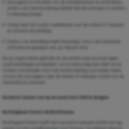
Vervolgens is het beter om de wisselkoersen te controleren,
zodat u het exacte bedrag betaalt dat de verkoper of winkel u
in rekening brengt.
Vraag naar het crypto-walletadres van de winkel of verkoper
en verstuur de betaling.
Zodra u uw bestelling heeft bevestigd, kunt u de transactie
voltooien en genieten van uw nieuwe shirt.
Als je cryptovaluta gebruikt en de winkel waar je koopt geen
cryptobetalingen accepteert, kun je eenvoudig een deel van je
munten omwisselen voor het exacte bedrag in je lokale valuta.
Je kunt dit vervolgens naar de winkel of verkoper sturen om de
transactie te voltooien.
De beste tenues om op en naast het veld te dragen
Nottingham Forest 25/26 Uittenue
Nottingame Forest heeft een succesvol seizoen achter de rug,
waarin ze zich kwalificeerden voor Europa. Ze hebben daarom