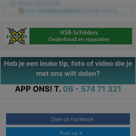
set
,
tenues
,
cryptovaluta
Maak
Denheldersdagblad
je Google-favoriet
Heb je een leuke tip, foto of video die je
met ons wilt delen?
APP ONS!
T.
06 - 574 71 321
Deel op Facebook
Post op X