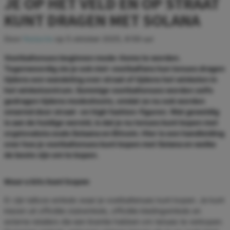
JE OP HET VELD EN OP STRAAT
KUNT DRAGEN MET SOLANA
Door
Redactie
op
5 oktober 2025, 8:59 uur
Voetbaltenues beginnen mode-items te worden.
Tegenwoordig zie je ook niet-voetbalfans hun tenues dragen
tijdens een wandeling over straat of tijdens het winkelen in
het winkelcentrum. Sommige voetbaltenues worden zelfs
gedragen tijdens modeshoots, omdat ze nu ook worden
omarmd door straat- en high fashion-figuren. Wat geweldig
is aan de huidige wereld, is dat je nu tenues kunt kopen met
cryptovaluta zoals Solaana en Bitcoin. Hier is een handleiding
over hoe je voetbaltenues kunt kopen met Solana en welke
de beste zijn om te kopen.
Waar u kits kunt kopen
Er zijn talloze winkels waar je voetbaltenues kunt kopen. Je kunt
kiezen uit officiële clubwinkels, officiële kledingwinkels en
externe retailers die een licentie hebben om tenues te verkopen.