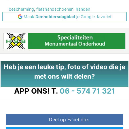
bescherming
,
fietshandschoenen
,
handen
Maak
Denheldersdagblad
je Google-favoriet
Heb je een leuke tip, foto of video die je
met ons wilt delen?
APP ONS!
T.
06 - 574 71 321
Deel op Facebook