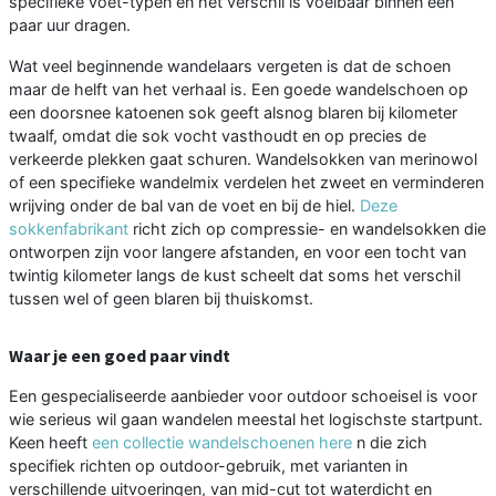
specifieke voet-typen en het verschil is voelbaar binnen een
paar uur dragen.
Wat veel beginnende wandelaars vergeten is dat de schoen
maar de helft van het verhaal is. Een goede wandelschoen op
een doorsnee katoenen sok geeft alsnog blaren bij kilometer
twaalf, omdat die sok vocht vasthoudt en op precies de
verkeerde plekken gaat schuren. Wandelsokken van merinowol
of een specifieke wandelmix verdelen het zweet en verminderen
wrijving onder de bal van de voet en bij de hiel.
Deze
sokkenfabrikant
richt zich op compressie- en wandelsokken die
ontworpen zijn voor langere afstanden, en voor een tocht van
twintig kilometer langs de kust scheelt dat soms het verschil
tussen wel of geen blaren bij thuiskomst.
Waar je een goed paar vindt
Een gespecialiseerde aanbieder voor outdoor schoeisel is voor
wie serieus wil gaan wandelen meestal het logischste startpunt.
Keen heeft
een collectie wandelschoenen here
n die zich
specifiek richten op outdoor-gebruik, met varianten in
verschillende uitvoeringen, van mid-cut tot waterdicht en