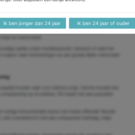
lop kansen voor gezamenlijk luisteren.
Livemuziekplekken
in Utrecht blijven om goede redenen populair, net als de
mfortabele omgevingen.
Ik ben jonger dan 24 jaar
Ik ben 24 jaar of ouder
goed gekozen playlists. De sfeer van de avond hangt af van
 opleveren. Thema-avonden gebaseerd op favoriete
er leuk en memorabel.
nvoudige opties zoals muziekquizzen, karaoke of raad het
 roepen vaak herinneringen op aan goede tijden verbonden
nning
waarbij muziek vaak voor kalmte zorgt. Zachte muziek kan
n ontspanning op te wekken. Dit maakt het een populaire
n rustige instrumentale tracks het meest effectief. Muziek
, wat overeenkomt met een ontspannen hartslag, helpt