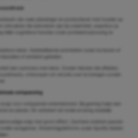
 soundtrack
andwerk zijn vaak plezieriger en productiever met muziek op
timuleren die betrokken zijn bij creativiteit, waardoor je
g blijkt cognitieve functies zoals probleemoplossing te
atieve taken. Gedetailleerde activiteiten zoals borduren of
lassieke of ambient geluiden.
iviteit dan nummers met tekst. Zonder teksten die afleiden,
msoundtracks, ontworpen om emotie over te brengen zonder
ed.
ptimale ontspanning
 zorgt voor ontspannen entertainment. Bij gaming helpt een
 en plezier. Dit verbetert de totale ervaring duidelijk.
 eenvoudige stap met groot effect. Zachtere stukken passen
ij snelle racegames. Streamingplatforms zoals Spotify bieden
jlen.