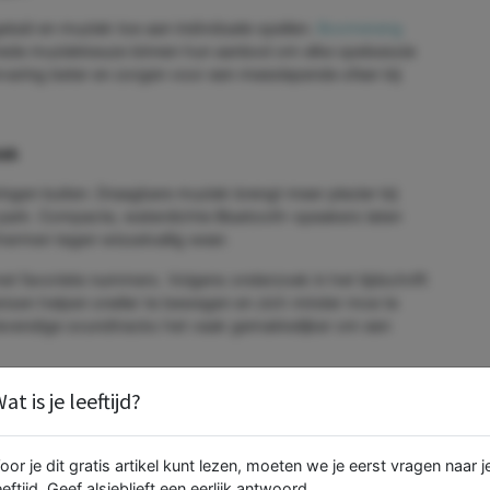
eluid en muziek toe aan individuele spellen.
Boomerang
rede muziekkeuze binnen hun aanbod om elke spelsessie
varing beter en zorgen voor een meeslepende sfeer bij
iek
ngen buiten. Draagbare muziek brengt meer plezier bij
 park. Compacte, waterdichte Bluetooth-speakers laten
ermen tegen wisselvallig weer.
et favoriete nummers. Volgens onderzoek in het tijdschrift
nsen helpen sneller te bewegen en zich minder moe te
 levendige soundtracks het vaak gemakkelijker om een
m koptelefoons of oortjes te gebruiken die verkeer en
at is je leeftijd?
igheid.
oor je dit gratis artikel kunt lezen, moeten we je eerst vragen naar j
eeftijd. Geef alsjeblieft een eerlijk antwoord.