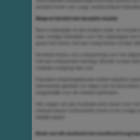
Verschillende ontspanningsmethoden passen bij 
ambient tonen voor yoga, terwijl anderen klassiek
Slaap en herstel met de juiste muziek
Rust is belangrijk na een drukke week, en muziek k
naar vredige melodieën voor het slapengaan kan he
goed met tracks met een rustig tempo zonder afl
De beste tracks voor ontspanning voor het slap
met een ontspannen hartslag. Muziek zonder tekst
soepele overgang naar rust.
Populaire streamingdiensten bieden playlists spe
kalmerende geluiden om diepe rust te bevordere
toegankelijk voor de meeste luisteraars.
Het volgen van een muzikale wind-down voor het 
mensen kiezen motiverende tracks in de vroege a
bedtijd nadert.
Maak van elk weekend een muzikaal hoogtep