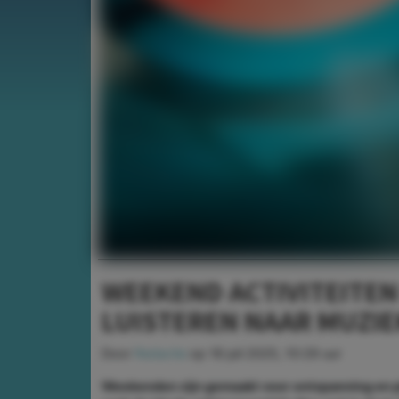
WEEKEND ACTIVITEITEN 
LUISTEREN NAAR MUZIE
Door
Redactie
op
18 juli 2025, 10:29 uur
Weekenden zijn gemaakt voor ontspanning en plez