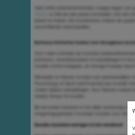
Veel online entertainmentsites voegen lagen van g
Casino
is hiervan een goed voorbeeld, met een b
leuker te maken. De soundtracks maken de speler
verschillende casinospellen.
Buitenactiviteiten leuker met draagbare muz
Voor velen ontstaan de mooiste weekendherinneri
picknicks, strandbezoeken of wandelingen in het
muziek overal meegaan, en stevige hoesjes besch
Wandelen en fietsen worden ook aantrekkelijker m
Psychology of Sport and Exercise kan muziek me
voelen tijdens wandelingen. Voor fietsers maken
steady tempo te houden.
Bij het buiten luisteren is het altijd verstandig o
W
omgevingsgeluiden hoorbaar houden voor de veil
Sociale muziekervaringen in het weekend
V
l