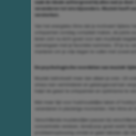
vaak de ideale achtergrond bij alles wat je doet
veranderen tot iets bijzonders. Muziek heeft e
versterken.
Van het energieke ritme dat je motiveert tijdens
ontspannen zondag compleet maken, de juiste sou
lenen zich nu écht goed voor een muzikale begelei
samengaan met je favoriete nummers. Of je nu van 
manieren om je vrije dagen te vullen met zowel activ
De psychologische voordelen van muziek tijd
Muziek beïnvloedt meer dan alleen je oren. Uit onde
stress kan verminderen en geluksgevoel kan vergr
helpt de geest te ontspannen en optimisme te ver
Met meer tijd voor huishoudelijke taken of hobby
veranderen in plezierige momenten. Het ritme en t
Verschillende muziekstijlen passen bij verschillen
concentratie vereisen, terwijl pop goed werkt tijd
probleemoplossing omdat er geen teksten zijn die 