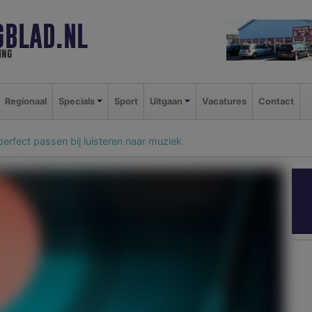
GBLAD.NL
ing
Regionaal
Specials
Sport
Uitgaan
Vacatures
Contact
perfect passen bij luisteren naar muziek