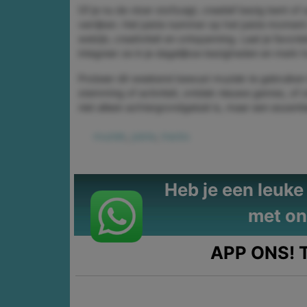
Of je nu de vloer stofzuigt, creatief bezig ben
verrijken. Het juiste nummer op het juiste moment 
welzijn, creativiteit en ontspanning. Laat je favor
integreer ze in je dagelijkse bezigheden en merk ho
Probeer dit weekend bewust muziek te gebruiken tij
stemming of activiteit, ontdek nieuwe genres, of 
niet alleen achtergrondgeluid is, maar een essent
muziek
,
juiste
,
tracks
Heb je een leuke t
met on
APP ONS!
T