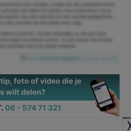
t of samenkomt met vrienden, muziek kan elk weekendmoment
verhoogt niet alleen het plezier, maar ondersteunt ook je
iete playlists dus niet wachten tot een speciale gelegenheid –
e elke activiteit net dat beetje meer krijgt.
dens je plannen. Zet een afspeellijst op die past bij je
stel je eigen soundtrack samen. Je zult merken dat muziek
ieel onderdeel van jouw ideale weekend.
Maak
Denheldersdagblad
je Google-favoriet
ip, foto of video die je
s wilt delen?
.
06 - 574 71 321