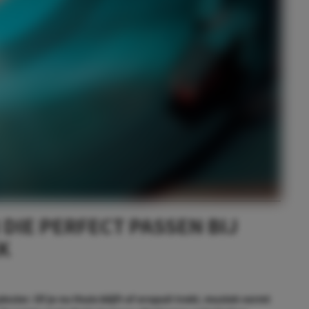
DIE PERFECT PASSEN BIJ
K
ier. Of je nu thuis blijft of eropuit trekt, muziek vormt