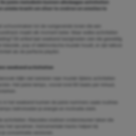
. De juiste melodieën kunnen alledaagse activiteiten
en unieke kracht om sfeer te creëren en emoties te
 het schoonmaken tot de rustgevende tonen die een
ndtrack maakt elk moment beter. Maar welke activiteiten
ding? Dit artikel laat weekend bezigheden zien die geweldig
klassiek, pop of elektronische muziek houdt, er zijn talloze
iteit als de perfecte playlist.
ens weekend activiteiten
rzoek blijkt dat luisteren naar muziek tijdens activiteiten
oten. Het juiste tempo, vooral rond 60 beats per minuut,
sterken.
's in het weekend kunnen de juiste nummers saaie routines
empo beïnvloeden je energie en motivatie sterk.
de activiteiten. Klassieke stukken ondersteunen taken die
ens het opruimen. Instrumentale tracks helpen bij
je concentratie verstoren.