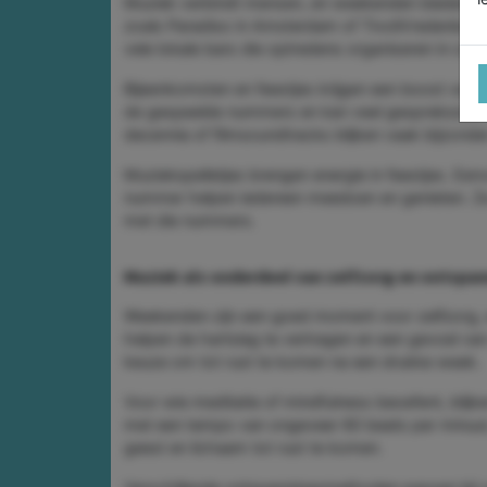
Muziek verbindt mensen, en weekenden bieden vo
zoals Paradiso in Amsterdam of TivoliVredenburg 
vele lokale bars die optredens organiseren in co
Bijeenkomsten en feestjes krijgen een boost van 
de gespeelde nummers en kan veel gespreksstof
decennia of filmsoundtracks blijken vaak bijzond
Muziekspelletjes brengen energie in feestjes. Ee
nummer helpen iedereen meedoen en genieten. Ze
met die nummers.
Muziek als onderdeel van zelfzorg en ontspa
Weekenden zijn een goed moment voor zelfzorg, 
helpen de hartslag te vertragen en een gevoel va
keuze om tot rust te komen na een drukke week.
Voor wie meditatie of mindfulness beoefent, blijke
met een tempo van ongeveer 60 beats per minuut
geest en lichaam tot rust te komen.