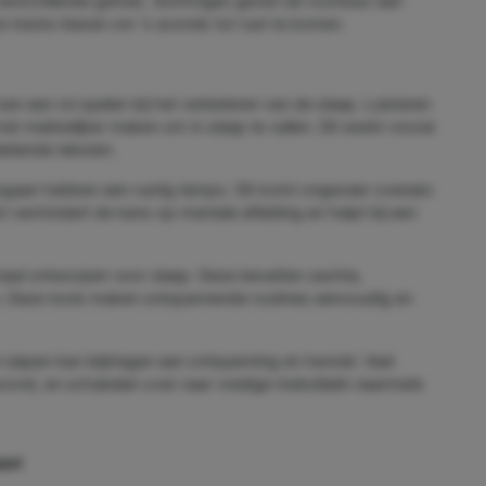
verschillende genres. Sommigen geven de voorkeur aan
e tracks kiezen om 's avonds tot rust te komen.
an een rol spelen bij het verbeteren van de slaap. Luisteren
t makkelijker maken om in slaap te vallen. Dit werkt vooral
eidende teksten.
engaan hebben een rustig tempo. Dit komt ongeveer overeen
 vermindert de kans op mentale afleiding en helpt bij een
ciaal ontworpen voor slaap. Deze bevatten zachte,
n. Deze tools maken ontspannende routines eenvoudig en
slapen kan bijdragen aan ontspanning en herstel. Veel
vond, en schakelen over naar vredige melodieën naarmate
unt