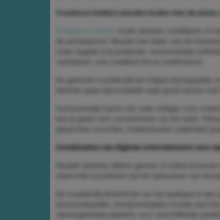
Creatieve hobby's worden leuker met de juiste
Creatieve hobby's
zoals tekenen, schilderen of h
de achtergrond. Muziek kan delen van de hersenen s
meer opgaat in je projecten. Instrumentale oefenin
verbeteren, wat creatieve focus ondersteunt.
De gekozen muziekstijl kan helpen bij bepaalde cre
tekenen gaan bijvoorbeeld vaak goed samen met k
Instrumentale tracks zijn vaak nuttiger voor creat
kan je geest zich concentreren op het werk. Fil
gesproken woorden, ondersteunen creativiteit go
Combinaties van digitale entertainment voor o
Muziek luisteren tijdens gamen of online browsen
sfeervolle soundtrack bij het opbouwen van immersie
De muziekstijl afstemmen op het speltype is een
bij puzzelspellen, terwijl energieke muziek past b
samengestelde playlists voor verschillende spelsti