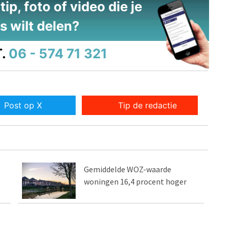
ip, foto of video die je
s wilt delen?
.
06 - 574 71 321
Post op X
Tip de redactie
Gemiddelde WOZ-waarde
woningen 16,4 procent hoger