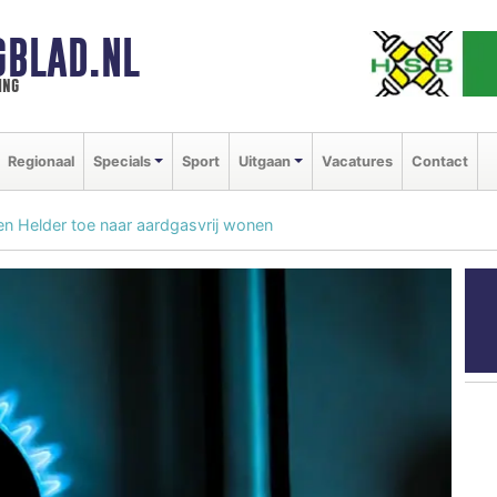
GBLAD.NL
ing
Regionaal
Specials
Sport
Uitgaan
Vacatures
Contact
n Helder toe naar aardgasvrij wonen