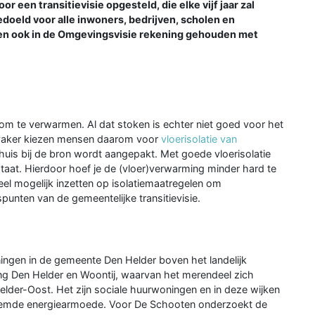
een transitievisie opgesteld, die elke vijf jaar zal
edoeld voor alle inwoners, bedrijven, scholen en
men ook in de Omgevingsvisie rekening gehouden met
m te verwarmen. Al dat stoken is echter niet goed voor het
 vaker kiezen mensen daarom voor
vloerisolatie van
uis bij de bron wordt aangepakt. Met goede vloerisolatie
taat. Hierdoor hoef je de (vloer)verwarming minder hard te
eel mogelijk inzetten op isolatiemaatregelen om
punten van de gemeentelijke transitievisie.
ningen in de gemeente Den Helder boven het landelijk
ng Den Helder en Woontij, waarvan het merendeel zich
lder-Oost. Het zijn sociale huurwoningen en in deze wijken
oemde energiearmoede. Voor De Schooten onderzoekt de