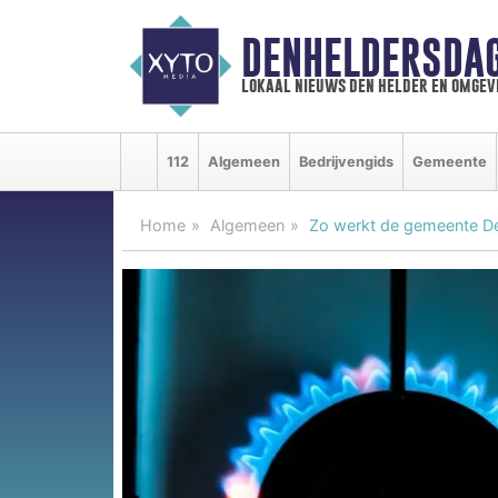
DENHELDERSDA
lokaal nieuws den helder en omgev
112
Algemeen
Bedrijvengids
Gemeente
Home
Algemeen
Zo werkt de gemeente De