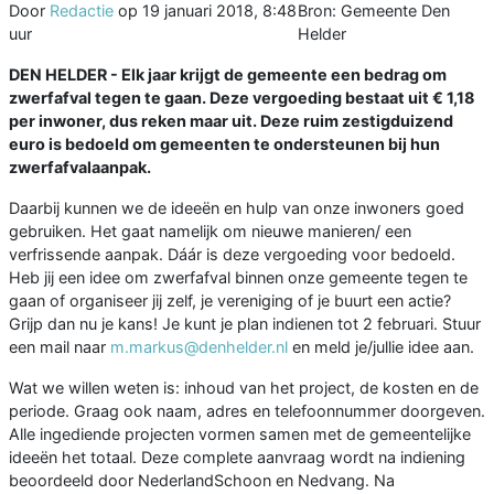
Door
Redactie
op
19 januari 2018, 8:48
Bron: Gemeente Den
uur
Helder
DEN HELDER - Elk jaar krijgt de gemeente een bedrag om
zwerfafval tegen te gaan. Deze vergoeding bestaat uit € 1,18
per inwoner, dus reken maar uit. Deze ruim zestigduizend
euro is bedoeld om gemeenten te ondersteunen bij hun
zwerfafvalaanpak.
Daarbij kunnen we de ideeën en hulp van onze inwoners goed
gebruiken. Het gaat namelijk om nieuwe manieren/ een
verfrissende aanpak. Dáár is deze vergoeding voor bedoeld.
Heb jij een idee om zwerfafval binnen onze gemeente tegen te
gaan of organiseer jij zelf, je vereniging of je buurt een actie?
Grijp dan nu je kans! Je kunt je plan indienen tot 2 februari. Stuur
een mail naar
m.markus@denhelder.nl
en meld je/jullie idee aan.
Wat we willen weten is: inhoud van het project, de kosten en de
periode. Graag ook naam, adres en telefoonnummer doorgeven.
Alle ingediende projecten vormen samen met de gemeentelijke
ideeën het totaal. Deze complete aanvraag wordt na indiening
beoordeeld door NederlandSchoon en Nedvang. Na